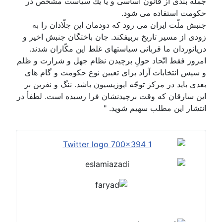
جمله بندى از قانون اساسى و يا يك سياست مشخّص در
حكومت استفاده مى شود.
جنبش ملّت ايران مى رود كه دودمان اين جلّادان را به
زودى از مسير تاريخ بربيفكند. جان باختگان جنبش اخير و
دريانوردان ما قربانى سياستهاى غلط اين مكّاران شدند.
امروز فقط اتّحاد حولِ برچيدن نظام جهل و شرارت و ظلم
و سپس انتخابات آزاد براى تعيين نوع حكومت و گام هاى
بعدى بايد در مركز توجّه اپوزيسيون باشد. ننگ و نفرين بر
اين سارقان كه وقت برچيدنشان فرا رسيده است. لطفأ در
انتشار اين مطلب سهيم شويد. "