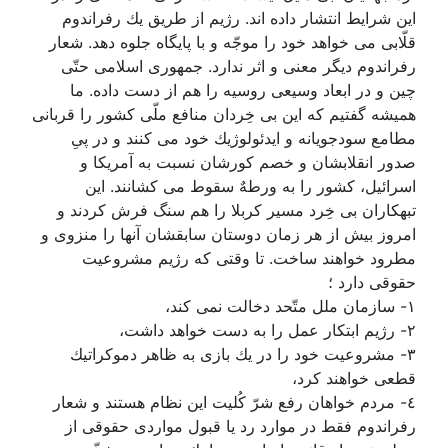
اين شرايط انتشار داده اند. رژيم از طريق يك رفراندوم
قلّابى مى خواهد خود را موجّه و با پايگاه جلوه دهد. شعار
رفراندوم ديگر معنى و اثر ندارد. جمهورى اسلامى حتّى
چين و در ابعاد وسيعى روسيه را هم از دست داده. ما
هميشه گفتيم كه اين بى خِردان منافع ملّى كشور را قربانى
مطامع سودجويانه و ايدئولوژيك خود مى كنند و در پىِ
صدور انقلابشان و خصم كورشان نسبت به آمريكا و
اسرائيل، كشور را به ورطهٌ سقوط مى كشانند. اين
تبهكاران بى خِرد مسير كربلا را هم سنگ فرش كردند و
امروز بيش از هر زمان دوستان سابقشان آنها را منزوى و
مطرود خواهند ساخت. تا وقتى كه رژيم مشروعيت
حقوقى دارد ؛
١- سازمان ملل متّحد دخالت نمى كند،
٢- رژيم ابتكار عمل را به دست خواهد داشت،
٣- مشروعيت خود را در يك بازى به ظاهر دموكراتيك
قطعى خواهند كرد،
٤- مردم خواهان رفع شرّ كُليت اين نظام هستند و شعار
رفراندوم فقط در موارد رد يا قبول مواردى حقوقى از