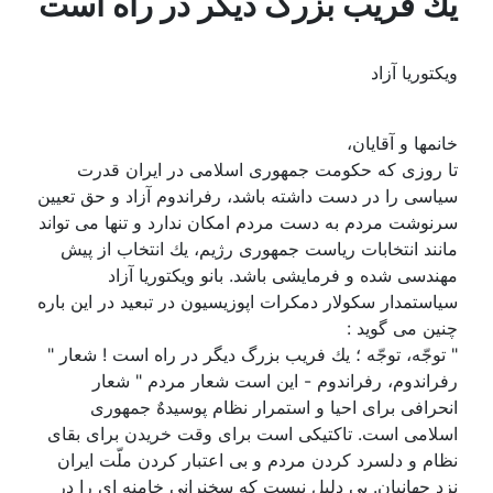
يك فريب بزرگ ديگر در راه است
ویکتوریا آزاد
خانمها و آقايان،
تا روزى كه حكومت جمهورى اسلامى در ايران قدرت
سياسى را در دست داشته باشد، رفراندوم آزاد و حق تعيين
سرنوشت مردم به دست مردم امكان ندارد و تنها مى تواند
مانند انتخابات رياست جمهورى رژيم، يك انتخاب از پيش
مهندسى شده و فرمايشى باشد. بانو ويكتوريا آزاد
سياستمدار سكولار دمكرات اپوزيسيون در تبعيد در اين باره
چنين مى گويد :
" توجّه، توجّه ؛ يك فريب بزرگ ديگر در راه است ! شعار "
رفراندوم، رفراندوم - اين است شعار مردم " شعار
انحرافى براى احيا و استمرار نظام پوسيدهٌ جمهورى
اسلامى است. تاكتيكى است براى وقت خريدن براى بقاى
نظام و دلسرد كردن مردم و بى اعتبار كردن ملّت ايران
نزد جهانيان. بى دليل نيست كه سخنرانى خامنه اى را در