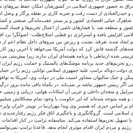
م عراق به حضور جمهوری اسلامی در کشورشان امکان حفظ نیروهای شب
ی و حیدرالعبادی از دست رفت و ضربه کاری بر نقطه پرگار و وصل است
 شاهرگ حیاتی اقتصادی کشور و بر بستر عقب‌ماندگی صنعتی و کشاور
 و منطقه شد. با فشارهای ناشی از اعمال تحریم‌ها و فساد گسترد
 افزایش یافته و استراتژی دو قطبی اصلاح‌طلب- اصولگرا نزد افکا
یجاد شده. تفرقه، تشتت و ریزش بین نیروهای داخل نظام اعم از سی
یش‌بینی شده ارتباطی با برنامه هسته‌ای ایران ندارند زیرا پیش‌بینی
 این رو تحریم‌های جدید برنامه موشک‌های بالستیک و حمایت رژیم ایر
ی دولت دونالد ترامپ علیه جمهوری اسلامی توانایی رژیم را در حمای
ینکن و جیک سالیوان مشاور امنیت ملی در دولت وی، آمریکا به توافق
اگر رییس جمهور نباشد بر نمی‌تابد. در یکماه باقی مانده بروز درگی
سراییل و متحدان داخلی و عربی آن امکانات هوایی، دریایی و زمینی خو
ارد و همه متوجه شده‌اند که این حکومت با وجود تمام مشکلاتش تسلی
م بر اساس خبری که همسر وی ویدا مهران‌نیا در توییتر «ایران وایر
 اسلامی است. گروگانگیری و باجگیری اتاق فکر رژیم رفتارجدیدی نی
 یا تسهیل تحریم‌ها استفاده می‌کند. متاسفانه ترامپ در کنار اقدا
یم و مردم ایران اقدام موثری انجام بدهد. قاعدتا ترامپ نمی‌توان