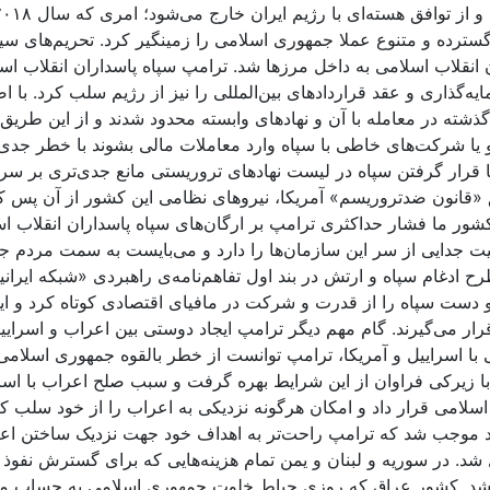
ی گسترده و متنوع عملا جمهوری اسلامی را زمینگیر کرد. تحریم‌ها
نقلاب اسلامی به داخل مرزها شد. ترامپ سپاه پاسداران انقلاب اسل
مایه‌گذاری و عقد قراردادهای بین‌المللی را نیز از رژیم سلب کرد. 
ذشته در معامله با آن و نهادهای وابسته محدود شدند و از این طریق
 و یا شرکت‌های خاطی با سپاه وارد معاملات مالی بشوند با خطر جد
 با قرار گرفتن سپاه در لیست نهادهای تروریستی مانع جدی‌تری بر سر
ابق «قانون ضدتروریسم» آمریکا، نیروهای نظامی این کشور از آن پ
ملی کشور ما فشار حداکثری ترامپ بر ارگان‌های سپاه پاسداران انقل
یت جدایی از سر این سازمان‌ها را دارد و می‌بایست به سمت مردم جذ
دست سپاه را از قدرت و شرکت در مافیای اقتصادی کوتاه کرد و این
 قرار می‌گیرند. گام مهم دیگر ترامپ ایجاد دوستی بین اعراب و اس
ا اسراییل و آمریکا، ترامپ توانست از خطر بالقوه جمهوری اسلام
اسلامی قرار داد و امکان هرگونه نزدیکی به اعراب را از خود سلب
موجب شد که ترامپ راحت‌تر به اهداف خود جهت نزدیک ساختن اعراب
 شد. در سوریه و لبنان و یمن تمام هزینه‌هایی که برای گسترش نفو
 شد. کشور عراق که روزی حیاط خلوت جمهوری اسلامی به حساب می