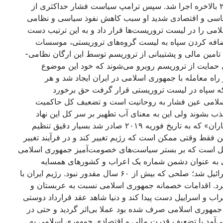
همان روزهای اول اعلام نمود که توافق‌نامه برجام را بهم می‌زند و از توافق هسته‌ای با رژیم ایران خارج می‌شود؛ امری که سال ۲۰۱۸ بالاخره اجرا شد. سپس ترامپ سیاست فشار حداکثری از
ی سیاسی و اقتصادی شدید او سبب کاهش نفوذ سیاسی و نظامی
امی را در لیست تروریست‌ها قرار داد و به این ترتیب دست
با اضافه کردن سپاه به لیست گروه‌های تروریستی، موسسات
 تامین مالی و پشتیبانی از تروریسم توسط این ارگان نظامی-
ی حمایت از تروریسم روبرو می‌شوند که خود این موضوع
 راه معامله با جمهوری اسلامی در ایران ایجاد شد و هر
س که سپاه در لیست تروریستی قرار گرفت حق برخورد
اب اسلامی عین فشار به روحانیت است و تضعیف کل حاکمیت
ب بشوند ولی این به معنای آب تطهیر بر سر کل این نهاد
ریختن و از آن رهبر کودتا ساختن و شریک دولت کردن نیست. طرح ادغام سپاه و ارتش در بند اول تفاهم‌نامه‌ی راهبردی «شبکه ایرانیاران» که به تاریخ فوریه ۲۰۱۹ صادر شد بسیار دقیق تنظیم
 فقط وقتی ممکن است که رژیم تغییر کند و در فرآیند تغییر
راییل است که بر بستر سیاست‌های خصومت‌آمیز جمهوری اسلامی
ی به عنوان دشمن شماره یک اعراب و کشورهای همسایه
استفاده کند و یکی از بزرگترین تحولات قرن ۲۱ را رقم بزند. او با زیرکی فراوان از این شرایط بهره گرفت و سبب صلح اعراب با اسرائیل شد؛ صلحی که بیش از ۶۰ سال مقدور نبود. رژیم ایران با
 کرد. اقدامات خصمانه جمهوری اسلامی نسبت به عربستان و
 و اسراییل دست پیدا کند و دنیا شاهد عقد قرارداد دوستی
ذ جمهوری اسلامی صرف شده بود عملا بی‌اثر گردید و حتی در
‌آمد با تضعیف قدرت مالی و اقتصادی جمهوری اسلامی به