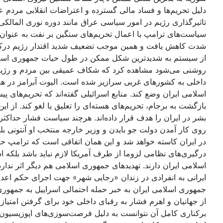
دلیل تحریم‌ها و فساد مالی گسترده و اعتراضات انقلابی مرد
تاثیرگذاری رژیم در امور سیاسی عراق مانند دوره نوری المالک
سیاست‌های ترامپ با اعمال تحریم‌های سنگین بر نفت به عنوان
شدت کاهش یافت و همین موجب تضعیف شدید اقتدار رژیم درکشور
از سیستم به شدیدترین شکل ممکن در طول حیات جمهوری اسلامی
روشنی می‌شود مشاهده کرد که شکاف عمیقی بین مردم و رژیم ا
اسلامی ایران وضع کند. منابع اسرائیلی گفته‌اند که تحریم‌های پ
بازگشت به برجام، تحریم‌های هسته‌ای را تعلیق یا لغو کند. از
بشر در ایران را هدف قرار داده‌اند. هرچند سیاست فشار حداکثر
روی کار آمدن دولت جو بایدن و وزیر خارجه منتخب او آنتونی بل
در ایران کاسته خواهد شد و این همان اتفاقی است که ترامپ حتی 
درگیری‌های نظامی لزوما از طرف آمریکا لازم نباید باشد بلکه ا
اسلامی ایران دارند. تهدیدهای جمهوری اسلامی هم دیگر اثر ند
ایرانی به انفرادی در زندان «رجایی شهر» جهت اجرای حکم اعدا
جمهوری اسلامی ایران به خبر حمله احتمالی اسراییل به جمهوری
از جهانیان و اهرم فشار به رقبای داخلی خود برای گرفتن امتیاز
برکناری کامل آن نتوانست به دلیل فرصت‌سوزی‌های اپوزیسیون رژ