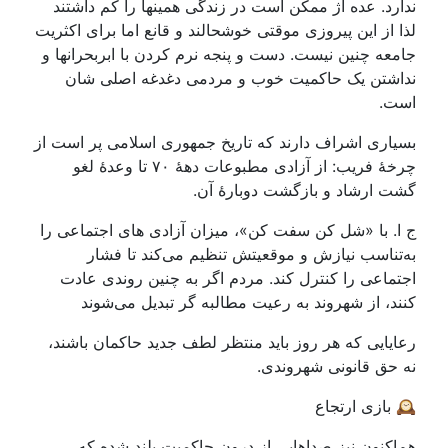
ندارد. عده اژ ممکن است در زندگی همینها را کم داشتند
لذا از این پیروزی موقتی خوشحالند و قانع اما برای اکثریت
جامعه چنین نیست. دست و پنجه نرم کردن با ابربحرانها و
نداشتن یک حاکمیت خوب و مردمی دغدغه اصلی شان
است.
بسیاری اشراف دارند که تاریخ جمهوری اسلامی پر است از
چرخهٔ فریب: از آزادی مطبوعات دههٔ ۷۰ تا وعدهٔ لغو
گشت ارشاد و بازگشت دوبارهٔ آن.
ج ا. با «شل کن سفت کن»، میزان آزادی های اجتماعی را
به‌تناسب نیازش و موقعیتش تنظیم می‌کند تا فشار
اجتماعی را کنترل کند. مردم اگر به چنین روندی عادت
کنند، از شهروند به رعیت مطالبه گر تبدیل می‌شوند
رعایایی که هر روز باید منتظر لطف جدید حاکمان باشند،
نه حق قانونی شهروندی.
🕰️ بازی ارتجاع
هم‌اکنون نیز صداهایی از درون حاکمیت بلند شده که