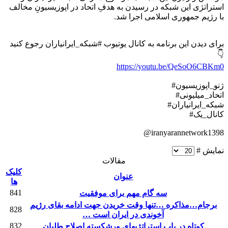
استراتژی این شبکه در رسیدن به هدفِ اتحاد در اپوزیسیونِ مخالف
با رژیم جمهوری اسلامی اجرا شد.
برای دیدن این برنامه به کانال یوتیوب #شبکه_ایرانیاران رجوع کنید
👇
https://youtu.be/QeSoO6CBKm0
#ژنو_اپوزیسیون
#اتحاد_میلیونی
#شبکه_ایرانیاران
#کانال_یک
@iranyarannetwork1398
نمایش #
مقالات
کلیک
عنوان
ها
841
سه گام مهم برای موفقیت
برجام…مذاکره …تنها وقت خریدن جهت ادامه بقای رژیم
828
آخوندی در ایران است …
832
کوتاه در باب استراتژیهای ورشکسته اصلاح طلبان