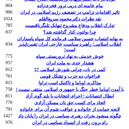
804
پیام خامنه ای درپی ترور فخری‌زاده
996
تاثیر اقدامات ترامپ در تضعیف رژیم اسلامی در ایران
1024
نقد نظرات دکترمحمود سریع‌القلم
785
تدارک انقلاب و‌دفاع مشروع تنهایک تلنگرباقیست
837
چرا بولتون کنار گذاشته شد؟
به بهانه انتصاب حسین سلامی فرمانده کل سپاه پاسداران
834
انقلاب اسلامی؛ راهبرد سیاست خارجی ایران تغییرناپذیر
است!
775
خوش خدمتی به نهاد تروریستی سپاه
957
هشدار جدی به ملت ایران
812
کمی در باب چرایی شورش اسلامی 57
761
فراخوان ده حزب و تشکل قومی
815
مذاکره، اوباما و تاکتیک اسب تراوا
758
با آمدن اوباما خطر جنگ با جمهوری اسلامی منتفی نیست !
811
ابطال انتصابات ؛ اجرای انتخابات با بلند گوی آزاد
770
اتحاد برای کسب حق نان مسکن آزادی
791
لایحه حمایت از خانواده و عواقب شوم آن برای خانواده
1427
چگونه میشود بحران رهبری سیاسی در ایران را پایان داد
976
راه برون رفت از انسداد سياسی در ايران