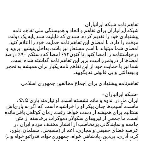
تفاهم نامه شبکه ایرانیاران
شبکه ایرانیاران برای تفاهم و اتحاد و همبستگی ملی تفاهم نامه
پیشنهادی خود را تقدیم کرده، سندی که قابلیت سند پایه یک دولت
موقت را دارد. با امضای این تفاهم نامه حمایت خود را اعلام کنید.
امضای شما میتواند با اسم مستعار نیز باشد. بداخل پتیشین بروید و
درخواستنامه را امضا کنید. تا کنون۶۷۲ امضا که دستکم ۹۰٪ درصد
امضاها از درونمرز است بزیر این تفاهم نامه گذاشته شده است.
شما نیز با حمایت خود از این تفاهم نامه یکبار برای همیشه به تحجر
و بیعدالتی و بی قانونی نه بگویید.
تفاهم‌نامه پیشنهادی برای اجماع مخالفین جمهوری اسلامی
«شبکه ایرانیاران»
ایران ما، در اندوه و ماتم نشسته است، او نیازمند یاری تک‌تک
ماست. آسیب‌ها چنان پیکر او را خراشیده است که اگر به یاری‌اش
نشتابیم برای همیشه از دست خواهد رفت. زمان کوتاهی باقی‌مانده
است. ما جمعی از نیروهای سکولار دموکرات برخاسته از متن
جامعه و نمایندگانی پرمخاطب از اقشار مختلف مردم ایران در
عرصه فضای حقیقی و مجازی، اعم از (مسیحی، مسلمان، بلوچ،
کرد، آذری، بی‌دین، پادشاهی خواه، جمهوری‌خواه، فدراتیو خواه و...)