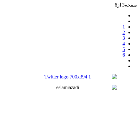
صفحه3 از6
1
2
3
4
5
6