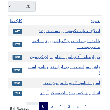
نمایش #
عنوان
کلیک ها
اصلاح طلبان حکومتی رو دست خوردند
742
با آمدن اوباما خطر جنگ با جمهوری اسلامی
729
منتفی نیست !
در باره نامه آقای امیر انتظام به بان کی مون
708
راهبرد سیاست خارجی ایران تغییر ناپذیر است
920
!
آسیب شناسی کمپین 1 میلیون امضا
950
اتحاد برای کسب حق نان مسکن آزادی
741
مقالا
6
5
4
3
2
1
صفحه6 از6