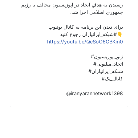
سیدن به هدفِ اتحاد در اپوزیسیونِ مخالف با رژیم
مهوری اسلامی اجرا شد.
رای دیدن این برنامه به کانال یوتیوب
_ایرانیاران رجوع کنید👇
https://youtu.be/QeSoO6CBKm
ژنو_اپوزیسیون
اتحاد_میلیونی
شبکه_ایرانیاران
کانال_یک
@iranyarannetwork139