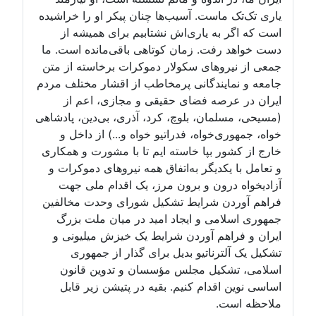
اری تک‌تک ماست. آسیب‌ها چنان پیکر او را خراشیده
ست که اگر به یاری‌اش نشتابیم برای همیشه از
ست خواهد رفت. زمان کوتاهی باقی‌مانده است. ما
معی از نیروهای سکولار دموکرات برخاسته از متن
امعه و نمایندگانی پرمخاطب از اقشار مختلف مردم
یران در عرصه فضای حقیقی و مجازی، اعم از
مسیحی، مسلمان، بلوچ، کرد، آذری، بی‌دین، پادشاهی
واه، جمهوری‌خواه، فدراتیو خواه و...) از داخل و
ارج از کشور بپا خاسته ایم تا با مشورت و همکاری
 تعامل با یکدیگر به‌اتفاق همه نیروهای دموکرات و
زادیخواه درون و برون مرز، یک اقدام ملی جهت
راهم آوردن شرایط تشکیل شورای وحدت مخالفین
مهوری اسلامی و ایجاد امید در میان ملت بزرگ
یران و فراهم آوردن شرایط یک خیزش میلیونی و
شکیل یک آلترناتیو بدیل برای گذار از جمهوری
سلامی، تشکیل مجلس مؤسسان و تدوین قانون
ساسی نوین اقدام کنیم. بقیه در پتیشن زیر قابل
لاحظه است.