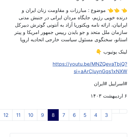
👈👈 موضوع : مبارزات و مقاومت زنان ایران و
ده خویی رژیم، جایگاه مردان ایرانی در جنبش مدنی
نیان، ارائه نامه ویکتوریا آزاد به آنتونی گوترش دبیرکل
مان ملل متحد و جو بایدن رییس جمهور امریکا و پیتر
انو، سخنگوی مسئول سیاست خارجی اتحادیه اروپا
ک یوتیوب 👇
https://youtu.be/MNZQevaTb
si=aArCluynGqs1x
راییل #ایران
12
11
10
9
8
7
6
5
4
3
صفحه8 از14