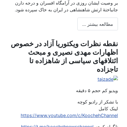
وصیت ایشان روزی در آرامگاه افسران و درجه دارن
باختهٔ ارتش شاهنشاهی در ایران به خاک سپرده شود.
طالعه بیشتر …
طه نظرات ویکتوریا آزاد در خصوص
هارات مهدی نصیری و مبحث
تلافهای سیاسی از شاهزاده تا
جزاده
 کم حجم ۵ دقیقه
تشکر از رادیو کوچه
ک کامل
https://www.youtube.com/c/KoochehChan
رام کوچه
https://t.me/koochehnewschannel