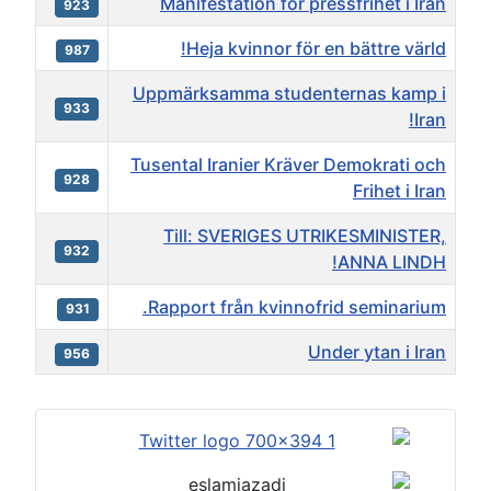
Manifestation för pressfrihet i Iran
923
Heja kvinnor för en bättre värld!
987
Uppmärksamma studenternas kamp i
933
Iran!
Tusental Iranier Kräver Demokrati och
928
Frihet i Iran
Till: SVERIGES UTRIKESMINISTER,
932
ANNA LINDH!
Rapport från kvinnofrid seminarium.
931
Under ytan i Iran
956
مقالا