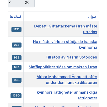
عنوان
کلیک ها
Debatt: Giftattackerna i Iran måste
1151
utredas
Nu måste världen stödja de iranska
966
kvinnorna
Till stöd av Nasrin Sotoodeh
936
Maffiapolitilter slåss om makten i tran
943
Akbar Mohammadi Ännu ett offer
938
under den iranska dikaturen
kvinnors rättigheter är mänskliga
1360
rättigheter