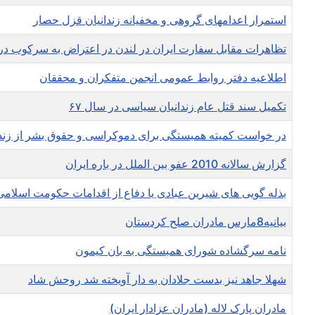
استمرار اعدامهای گروهی و مخفیانه زندانیان قزل حصار
تظاهرات مقابل سفارت ایران در لندن در اعتراض به سرکوب در
اطلاعیه دفتر روابط عمومی انجمن متفکران و محققان
تکمیل سند قتل عام زندانیان سیاسی در سال ۶۷
در خواست کمیته همبستگی برای دموکراسی و حقوق بشر از زن
گزارش سالانه 2010 عفو بین الملل در باره ایران
بذله گویی های شیرین عبادی یا دفاع از اقدامات حکومت اسلام
بیانیه8مارس مادران صلح کردستان
نامه سرگشاده شورای همبستگی به بان کیمون
شهلا جاهد نیز بدست جلادان به دار آویخته شد روحش شاد
مادران پارک لاله (مادران عزادار ایران)