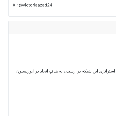
X ; @victoriaazad24
 استراتژی این شبکه در رسیدن به هدفِ اتحاد در اپوزیسیونِ