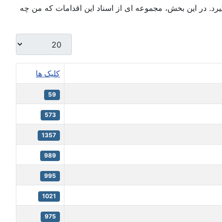
د. در این بخش، مجموعه ای از اسناد این اقدامات که من چه
نمایش #
کلیک ها
59
573
1357
989
995
1021
975