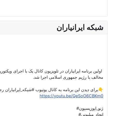
شبکه ایرانیاران
اولین برنامه ایرانیاران در تلویزیون کانال یک با اجرای ویکت
مخالف با رژیم جمهوری اسلامی اجرا شد.
برای دیدن این برنامه به کانال یوتیوب #شبکه_ایرانیاران رجوع کنید👇
https://youtu.be/QeSoO6CBKm0
#ژنو_اپوزیسیون
#اتحاد_میلیونی