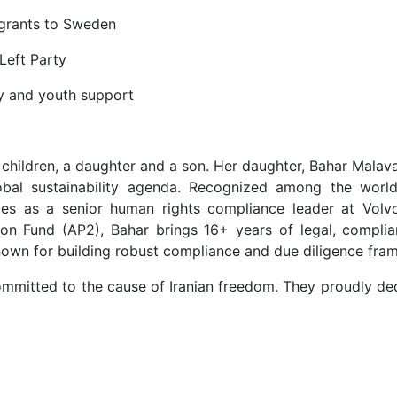
igrants to Sweden
Left Party
ily and youth support
 children, a daughter and a son. Her daughter, Bahar Malav
obal sustainability agenda. Recognized among the world
ves as a senior human rights compliance leader at Vo
n Fund (AP2), Bahar brings 16+ years of legal, complia
known for building robust compliance and due diligence fra
ommitted to the cause of Iranian freedom. They proudly dedi