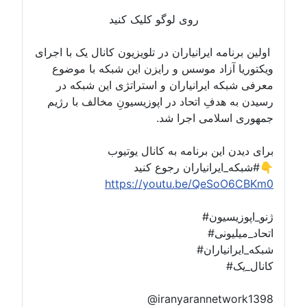
روی لوگو کلیک کنید
اولین برنامه ایرانیاران در تلویزیون کانال یک با اجرای
ویکتوریا آزاد موسس و رایزن این شبکه با موضوع
معرفی شبکه ایرانیاران و استراتژی این شبکه در
رسیدن به هدفِ اتحاد در اپوزیسیونِ مخالف با رژیم
جمهوری اسلامی اجرا شد.
برای دیدن این برنامه به کانال یوتیوب
#شبکه_ایرانیاران رجوع کنید👇
https://youtu.be/QeSoO6CBKm0
#ژنو_اپوزیسیون
#اتحاد_میلیونی
#شبکه_ایرانیاران
#کانال_یک
@iranyarannetwork1398