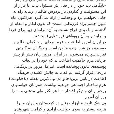
جایگاهی‌ باید خود را در قبال‌اش مسئول بداند. با فرار از
این مسئولیت و گذاردن بار بردوش ظالمان زمانه‌ راه‌ به‌
جایی نخواهیم برد و وجدانمان آرام نمی‌گیرد. هم‌اکنون مام
میهن چشم‌ براه فرزندانی است- که‌ بدون انکار و انتقام از
گذشته‌ و با دیدی فراخ نسبت به‌ آن- ترانه‌ای زیبا برای فردا
بسرایند و به‌ آن رووناهی (روشنایی) ببخشند.
در ایران امروز اطاعت و فرمانبردای از حاکمان ظالم و
پوسیده‌ رمز شب زنده‌ ماندن است و دیگران به‌ گیوتین
نفرت سپرده‌ می‌شوند. در ایران امروز زنان بیش از پیش‌
قربانی هرم حاکمیت اطاعت‌اند که خود را در لعاب
پوسیده‌ی قانون پوشانده است. اما ما امروز در بزنگاهی
تاریخی قرار گرفته ایم که با به چالش کشیدن فرهنگ
اطاعت در پایین ترین(خانواده) و بالاترین نقطه ی(حکومت)
هرمِ ساختار اجتماعی خواهیم توانست همزمان خواستهای
برحق زنان و دیگر اقشار - با هر تکثر ملی،مذهبی و...- را
برزبان آوریم.
بی شک تاریخ مبارزات زنان در کردستان و ایران ما را
هرچه بیشتر به سوی خواست آ‌زادی و کرامت شهروندی