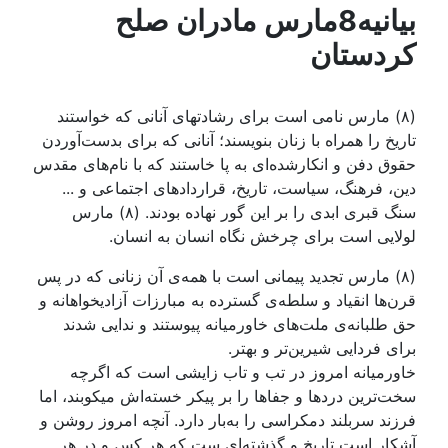
بیانیه8مارس مادران صلح
کردستان
(۸) مارس نامی است برای رشادتهای آنانی که‌ خواستند
تاریخ را همراه با زنان بنویسند؛ آنانی که‌ برای بدست‌آوردن
حقوق دفن و انکارشده‌ای به‌ پا خاستند که‌ با نام‌های مقدس
دین، فرهنگ، سیاست، تاریخ، قراردادهای اجتماعی و ...
سنگ قبری ابدی را بر این گور نهاده‌ بودند. (۸) مارس
لولایی است برای چرخش نگاه‌ انسان به‌ انسان.
(۸) مارس تجدید پیمانی است با همه‌ی آن زنانی که‌ در پس
قرن‌ها انقیاد و سلطه‌ی گسترده‌ به‌ مبارزات آزادیخواهانه‌ و
حق طلبانه‌ی ملت‌های خاورمیانه‌ پیوستند و ندایی شدند
برای فردایی شیرین‌تر و بهتر.
خاورمیانه‌ امروز در تب و تاب زایشی است که‌ اگرچه‌
سخت‌ترین دردها و جفاها را بر پیکر خسته‌اش میکوبند، اما
فرزند سربلند دمکراسی را به‌بار دارد. آ‌نچه امروز روشن و
آشکار است تاریخ و گذشته‌ای ست که هر کس و در هر