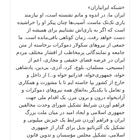
«شبکه ایرانیاران»
ایران ما، در اندوه و ماتم نشسته است، او نیازمند
یاری تک‌تک ماست. آسیب‌ها چنان پیکر او را خراشیده
است که اگر به یاری‌اش نشتابیم برای همیشه از
دست خواهد رفت. زمان کوتاهی باقی‌مانده است. ما
جمعی از نیروهای سکولار دموکرات برخاسته از متن
جامعه و نمایندگانی پرمخاطب از اقشار مختلف مردم
ایران در عرصه فضای حقیقی و مجازی، اعم از
(مسیحی، مسلمان، بلوچ، کرد، آذری، بی‌دین، پادشاهی
خواه، جمهوری‌خواه، فدراتیو خواه و...) از داخل و
خارج از کشور بپا خاسته ایم تا با مشورت و همکاری
و تعامل با یکدیگر به‌اتفاق همه نیروهای دموکرات و
آزادیخواه درون و برون مرز، یک اقدام ملی جهت
فراهم آوردن شرایط تشکیل شورای وحدت مخالفین
جمهوری اسلامی و ایجاد امید در میان ملت بزرگ
ایران و فراهم آوردن شرایط یک خیزش میلیونی و
تشکیل یک آلترناتیو بدیل برای گذار از جمهوری
اسلامی، تشکیل مجلس مؤسسان و تدوین قانون