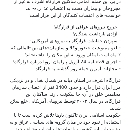
در پی این حمله، تمامی ساكنین قرارگاه اشرف به غیر از
مجروحان و بیماران دست به اعتصاب غذا زده¬اند.
خواست¬های اعتصاب كنندگان از این قرار است:
- خروج نیروهاى عراقى از قرارگاه؛
- آزادی بازداشت شدگان؛
- سپردن حفاظت قرارگاه به نیروهاى آمریكایى؛
- لغو ممنوعیت حضور وكلا و سازمان¬هاى بین¬المللی كه
7 ماه است امكان ورود به این مكان را نداشته¬اند؛
- اجرای قطعنامه 24 آوریل پارلمان اروپا درباره قرارگاه؛
- مجازات آمرین حمله روز گذشته به قرارگاه.
قرارگاه اشرف در استان دیاله در شمال بغداد و در نزدیکی
مرز ایران قرار دارد و حدود 3400 نفر از اعضای سازمان
مجاهدین خلق در آن¬جا سكونت دارند. ساکنان این
قرارگاه، در سال ۲۰۰۳ توسط نیروهای آمریکایی خلع سلاح
شدند.
حکومت اسلامی ایران تاکنون بارها تلاش کرده است تا با
استفاده از نفوذ خود در میان گروه¬های سیاسی عراق و به
ویژه دولت این كشور، سازمان¬ها و احزاب مخالف خود