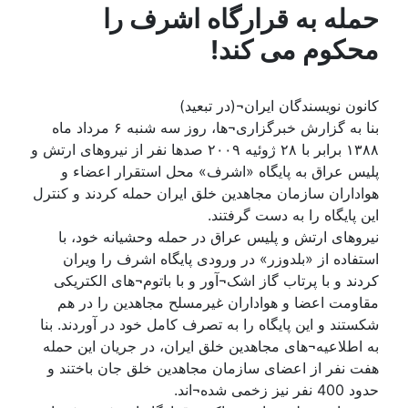
حمله به قرارگاه اشرف را
محکوم می کند!
کانون نویسندگان ایران¬(در تبعید)
بنا به گزارش خبرگزاری¬ها، روز سه شنبه ۶ مرداد ماه
۱۳۸۸ برابر با ۲۸ ژوئيه ۲۰۰۹ صدها نفر از نيروهای ارتش و
پليس عراق به پايگاه «اشرف» محل استقرار اعضاء و
هواداران سازمان مجاهدين خلق ايران حمله کردند و کنترل
اين پايگاه را به دست گرفتند.
نيروهای ارتش و پليس عراق در حمله وحشیانه خود، با
استفاده از «بلدوزر» در ورودی پايگاه اشرف را ويران
کردند و با پرتاب گاز اشک¬آور و با باتوم¬های الکتريکی
مقاومت اعضا و هواداران غيرمسلح مجاهدين را در هم
شکستند و اين پايگاه را به تصرف کامل خود در آوردند. بنا
به اطلاعیه¬های مجاهدین خلق ایران، در جريان اين حمله
هفت نفر از اعضای سازمان مجاهدين خلق جان باختند و
حدود 400 نفر نیز زخمی شده¬اند.