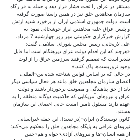
مستقر در عراق را تحت فشار قرار دهد و حمله به قرارگاه
سازمان مجاهدین خلق نیز در همین راستا صورت گرفته
است. دولت جمهوری اسلامی ایران از برخورد شدید ارتش
و پلیس عراق علیه مجاهدین ابراز خوشحالی نمود. به
گزارش خبرگزاری حکومتی مهر روز چهارشنبه 7 مرداد،
علی لاریجانی، رییس مجلس شورای اسلامی، گفت:
«هرچند که این اقدام دولت عراق دیرهنگام است اما قابل
تقدیر است که تصمیم گرفتند سرزمین عراق را از لوث
وجود تروریست‌ها پاک کنند.»
در حالی که بر اساس قوانین شناخته شده بین¬المللی،
اعضای سازمان مجاهدین خلق مانند هر فعال سیاسی دیگر
باید از حق پناهندگی و مصونیت برخوردار باشند و دولت
عراق و نیروهای آمریكایی كه حاكمیت دوگانه منطقه را به
عهده دارند مسئول تامین امنیت جانی اعضای این سازمان
هستند.
کانون نویسندگان ایران¬(در تبعید)، این حمله غیرانسانی
نیروهای عراقی به پايگاه مجاهدين خلق را محکوم می¬کند؛
از همه انسان¬ها و نیروهای آزادی¬خواه و هم¬چنین