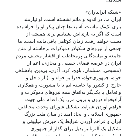
«شبکه ایرانیاران»
ایران ما، در اندوه و ماتم نشسته است، او نیازمند
یاری تک‌تک ماست. آسیب‌ها چنان پیکر او را خراشیده
است که اگر به یاری‌اش نشتابیم برای همیشه از
دست خواهد رفت. زمان کوتاهی باقی‌مانده است. ما
جمعی از نیروهای سکولار دموکرات برخاسته از متن
جامعه و نمایندگانی پرمخاطب از اقشار مختلف مردم
ایران در عرصه فضای حقیقی و مجازی، اعم از
(مسیحی، مسلمان، بلوچ، کرد، آذری، بی‌دین، پادشاهی
خواه، جمهوری‌خواه، فدراتیو خواه و...) از داخل و
خارج از کشور بپا خاسته ایم تا با مشورت و همکاری
و تعامل با یکدیگر به‌اتفاق همه نیروهای دموکرات و
آزادیخواه درون و برون مرز، یک اقدام ملی جهت
فراهم آوردن شرایط تشکیل شورای وحدت مخالفین
جمهوری اسلامی و ایجاد امید در میان ملت بزرگ
ایران و فراهم آوردن شرایط یک خیزش میلیونی و
تشکیل یک آلترناتیو بدیل برای گذار از جمهوری
اسلامی، تشکیل مجلس مؤسسان و تدوین قانون