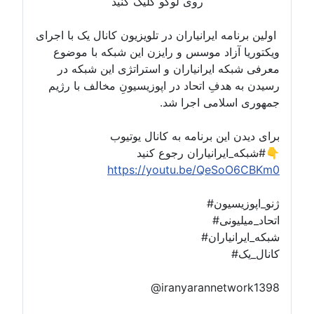
روی لوگو کلیک کنید
اولین برنامه ایرانیاران در تلویزیون کانال یک با اجرای
ویکتوریا آزاد موسس و رایزن این شبکه با موضوع
معرفی شبکه ایرانیاران و استراتژی این شبکه در
رسیدن به هدفِ اتحاد در اپوزیسیونِ مخالف با رژیم
جمهوری اسلامی اجرا شد.
برای دیدن این برنامه به کانال یوتیوب
#شبکه_ایرانیاران رجوع کنید👇
https://youtu.be/QeSoO6CBKm0
#ژنو_اپوزیسیون
#اتحاد_میلیونی
#شبکه_ایرانیاران
#کانال_یک
@iranyarannetwork1398