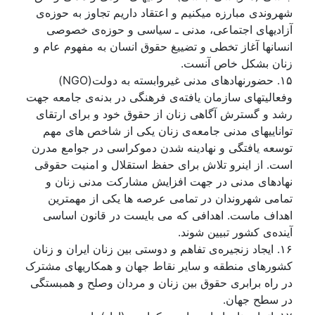
شهروندی مبارزه ميکنيم و اعتقاد داريم تجاوز به حوزەی
آزاديهای اجتماعی، مدنی ـ سياسی و حوزەی خصوصی
انسانها آغاز تخطی و تضييغ حقوق انسان به مفهوم عام و
زنان بشکل خاص آنست.
۱۵. حضورنهادهای مدنی غيروابسته به دولت(NGO)
وفعاليتهای سازمان يافتەی فرهنگی در بدنەی جامعه جهت
رشد و گسترش آگاهی زنان از حقوق خود و برای ارتقای
تواناييهای مدنی جامعەی زنان يکی از شاخص های مهم
توسعه يافتگی و نهادينه شدن دموکراسی در جوامع مدرن
است. از اينرو تلاش برای حفظ استقلال و امنيت حقوقی
نهادهای مدنی در جهت افزايش مشارکت مدنی زنان و
تمامی شهروندان در تمامی عرصه ها يکی از مهمترين
اهداف ماست. اهدافی که می بايست در قانون اساسی
آيندەی کشور تبيين شوند.
۱۶. ايجاد زنجيرەی تفاهم و دوستی بين زنان ايران و زنان
کشورهای منطقه و ساير نقاط جهان و همکاريهای مشترک
در راه برابری حقوق بين زنان و مردان وصلح و همبستگی
در سطح جهان.