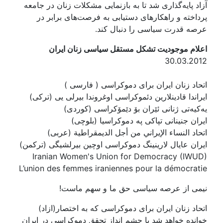
آزاد پایه‌گذاری شد تا به بازنمایی مشکلات زنان در جامعه
پرداخته و راهکارهای دستیابی به فرصت‌های برابر در
عرصه قدرت سیاسی را دنبال کند.
اعلام موجودیت تشکل مستقل سیاسی زنان ایران
30.03.2012
اتحاد زنان ایران برای دموکراسی ( فارسی )
ایراندا قادینلارین دئموکراسی اوغروندا بیرلی یی (ترکی)
یەکیەتی ژنانی ئێران بۆ دێمۆکراسی (کوردی)
ایران جنینانی تپاکی په دموکراسیا (بلوچی)
اتحاد النساء الإيراني من أجل الديمقراطية (عربی)
ایران عایال لارینینگ دموکراسی اوچین بیرلشیگی (ترکمن)
Iranian Women's Union for Democracy (IWUD)
L’union des femmes iraniennes pour la démocratie
نيمی از عرصه سياسی حق ما و سهم ماست!
اتحاد زنان ايران برای دموکراسی که به اختصار(ازاد)
خوانده خواهد شد با چشم انداز تحقق دموکراسی در ايران