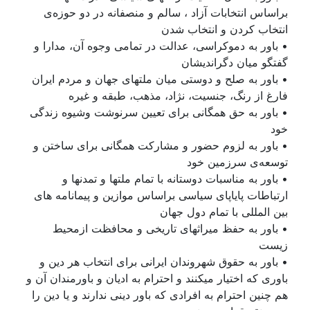
براساس انتخابات آزاد ، سالم و منصفانه در دو حوزەی
انتخاب کردن و انتخاب شدن
• باور به دموکراسی، عدالت در تمامی وجوه آن، مدارا و
گفتگو ميان دگرانديشان
• باور به صلح و دوستی ميان ملتهای جهان و مردم ايران
فارغ از رنگ، جنسيت، نژاد، مذهب، طبقه و غيره
• باور به حق همگانی برای تعيين سرنوشت وشيوه زندگی
خود
• باور به لزوم حضور و مشارکت همگانی برای ساختن و
توسعەی سرزمين خود
• باور به مناسبات دوستانه با تمام ملتها و تمدنها و
ارتباطات پاياپای سياسی براساس موازين و پيمانامه های
بين المللی با تمام دول جهان
• باور به حفظ ميراثهای تاريخی و محافظت ازمحيط
زيست
• باور به حقوق شهروندان ايرانی برای انتخاب هر دين و
باوری که اختيار ميکنند و احترام به اديان و باورمندان آن و
هم چنين احترام به افرادی که باور دينی ندارند و يا دين را