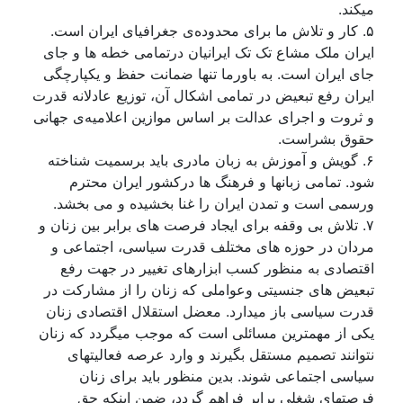
ميکند.
۵. کار و تلاش ما برای محدودەی جغرافيای ايران است.
ايران ملک مشاع تک تک ايرانيان درتمامی خطه ها و جای
جای ايران است. به باورما تنها ضمانت حفظ و يکپارچگی
ايران رفع تبعيض در تمامی اشکال آن، توزيع عادلانه قدرت
و ثروت و اجرای عدالت بر اساس موازين اعلامیەی جهانی
حقوق بشراست.
۶. گويش و آموزش بە زبان مادری بايد برسميت شناخته
شود. تمامی زبانها و فرهنگ ها درکشور ايران محترم
ورسمی است و تمدن ايران را غنا بخشيده و می بخشد.
۷. تلاش بی وقفه برای ايجاد فرصت های برابر بين زنان و
مردان در حوزه های مختلف قدرت سياسی، اجتماعی و
اقتصادی به منظور کسب ابزارهای تغيير در جهت رفع
تبعيض های جنسيتی وعواملی که زنان را از مشارکت در
قدرت سياسی باز ميدارد. معضل استقلال اقتصادی زنان
يکی از مهمترين مسائلی است که موجب ميگردد که زنان
نتوانند تصميم مستقل بگيرند و وارد عرصه فعاليتهای
سياسی اجتماعی شوند. بدين منظور بايد برای زنان
فرصتهای شغلی برابر فراهم گردد، ضمن اينکه حق