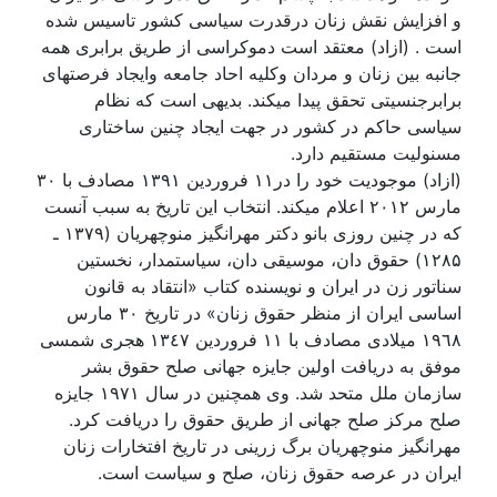
و افزايش نقش زنان درقدرت سياسی کشور تاسيس شده
است . (ازاد) معتقد است دموکراسی از طريق برابری همه
جانبه بين زنان و مردان وکليه احاد جامعه وايجاد فرصتهای
برابرجنسيتی تحقق پيدا ميکند. بديهی است که نظام
سياسی حاکم در کشور در جهت ايجاد چنين ساختاری
مسنوليت مستقيم دارد.
(ازاد) موجوديت خود را در۱۱ فروردين ۱۳۹۱ مصادف با ۳٠
مارس ۲٠۱۲ اعلام ميکند. انتخاب اين تاريخ به سبب آنست
که در چنين روزی بانو دکتر مهرانگيز منوچهريان (۱۳۷۹ ـ
۱۲۸۵) حقوق دان، موسيقی دان، سياستمدار، نخستين
سناتور زن در ايران و نويسنده کتاب «انتقاد به قانون
اساسی ايران از منظر حقوق زنان» در تاريخ ۳٠ مارس
۱۹٦۸ ميلادی مصادف با ۱۱ فروردين ۱۳٤۷ هجری شمسی
موفق به دريافت اولين جايزه جهانی صلح حقوق بشر
سازمان ملل متحد شد. وی همچنين در سال ۱۹۷۱ جايزه
صلح مرکز صلح جهانی از طريق حقوق را دريافت کرد.
مهرانگيز منوچهريان برگ زرينی در تاريخ افتخارات زنان
ايران در عرصه حقوق زنان، صلح و سياست است.