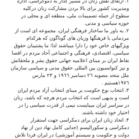
۱. ارتقای نقش زنان در مسير گذار به دموکراسی، اداره
ومديريت کشور برای بالا بردن مشارکت زنان درکليه
سطوح از جمله تصميمات ملی، منطقه ای و محلی در
حوزه سياسی و مدنی.
۲. به باور ما ساختار فرهنگی ايران، مجموعه ای است از
مردمانی با فرهنگها وزبان های گوناگون که هرکدام
ويژگيهای خاص خود را دارا ميباشند لذا: ما پشتيبان حقوق
سياسی، اقتصادی، فرهنگی و اجتماعی آحاد مردم در اقصا
نقاط ايران بر مبنای اعلاميه جهانی حقوق بشر و ملحقاتش
و نيز کنوانسيون بين المللی حقوق مدنی و سياسی سازمان
ملل متحد مصوبه ۲٦ دسامبر ۱۹٦٦ و ۲۳ مارس
۱۹۷٦هستيم .
۳. انتخاب نوع حکومت بر مبنای انتخاب آزاد مردم ايران
است و بديهی است کە انتخاب مردم هرچە کە باشد، زنان
در سراسر ايران ميبايست نيمی از قدرت سياسی را در
اختيار خود داشتە باشند.
۴. اتحاد زنان ايران برای دمکراسی جهت استقرار
دمکراسی و سکوراليسم (جدايی کامل نهاد دين از نهاد
دولت و حکومت و سيستم آموزشی) در ايران فردا تلاش