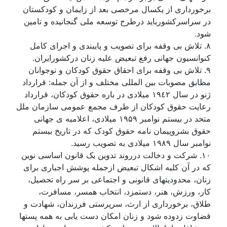
برخورداری از يکسال مرخصی بعد از زايمان و کودکستان
در سراسرکشوربايد درطرح توسعه ملی گنجانيده و تامين
شود.
۸. تلاش بی وقفە برای تصويب و پايبندی و اجرای کامل
کنوانسيون جهانی رفع تبعيض عليه زنان درکشورايران.
۹. تلاش بی وقفه برای احقاق حقوق کودکان و نوجوانان
مطابق مصوبات بين المللی مختلف و از آن جملە: قرارداد
ژنو در سال ۱۹٤۲ ميلادی در باره حقوق کودکان، قرارداد
رعايت حقوق کودکان از طرف مجمع عمومی سازمان ملل
متحد در بيستم نوامبر ۱۹۵۹ ميلادی، اعلاميه ی جهانی
حقوق بشروپيمان نامه حقوق کودک که در تاريخ بيستم
نوامبر سال ۱۹۸۹ ميلادی به تصويب رسيد.
۱۰. شرکت و دخالت درروند تدوين يک قانون اساسی نوين
که در آن کليه اشکال تبعيض ازجمله پوشش اجباری برای
زنان، محدوديتهای قانونی و اجتماعی بر سر راه تحصيل،
کار، ورزش، هنر، دستمزد، انتخاب همسر، مسافرت،
طلاق، برخورداری از ارث، سرپرستی فرزندان، شهادت و
قضاوت زدوده شود و زنان امکان دست يابی به همه پستها