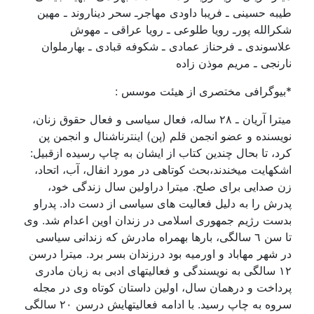
طيبه حسينی ـ فريبا داودی مهاجرـ سحر ديناروند ـ مهين
شکرالله پورـ رويا طلوعی ـ رويا عراقی ـ مهوش
علاسوندی ـ فرحناز عمادی ـ شکوفه قبادی ـ بهارملوان
نارنجی ـ مريم موذن زاده
*بيوگرافی مختصری از هيئت موسس :
ميترا آريان ـ ۲۸ سالە، فعال سياسی و فعال حقوق زنان،
نويسنده و عضو انجمن قلم (پن) اينترناشنال و انجمن پن
کرد، تا بحال چندين کتاب از ايشان به چاپ رسيده ازقبيل:
اشکهايت ميخندند،بحث کوتاهی در مورد انفال، آب، اتحاد،
زن صدايی برای صلح. ميترا دراولين سال زندگی خود،
پدرش را به دليل فعاليت های سياسی از دست داد. پدراو
بدست رژيم جمهوری اسلامی در زندان اوين اعدام شد. وی
تا سن ٦ سالگی، بارها بهمراه مادرش که زندانی سياسی
در شهر مهاباد و اورمیە بود درزندان بسر برد. ميترا درسن
۱۲ سالگی به نويسندگی و فعاليتهای ادبی به زبان مادری
پرداخت و درهمان سال، اولين داستان کوتاه وی در مجله
سروه به چاپ رسيد. با ادامە فعاليتهايش درسن ۲٠ سالگی