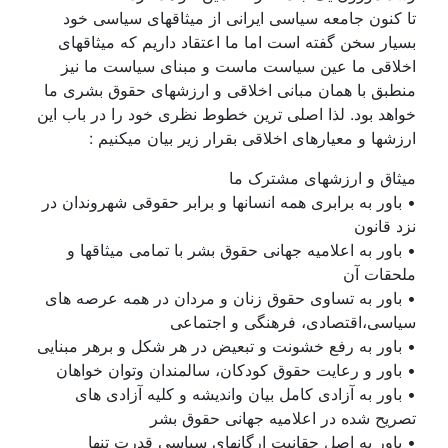
تا کنون جامعه سياسی ايرانی از ميثاقهای سياسی خود
بسيار سخن گفته است اما ما اعتقاد داريم که ميثاقهای
اخلاقی ما عين سياست ماست و مبنای سياست ما نيز
منطبق با همان مبانی اخلاقی و ارزشهای حقوق بشری ما
خواهد بود. لذا اصلی ترين خطوط نظری خود را در باب اين
ارزشها و معيارهای اخلاقی بقرار زير بيان ميکنيم :
ميثاق و ارزشهای مشترک ما
• باور به برابری همه انسانها و برابر حقوقی شهروندان در
نزد قانون
• باور به اعلاميه جهانی حقوق بشر با تمامی ميثاقها و
ملحقات آن
• باور به تساوی حقوق زنان و مردان در همه عرصه های
سياسی،اقتصادی، فرهنگی و اجتماعی
• باور به رفع خشونت و تبعيض در هر شکل و برهر مبنايی
• باور و رعايت حقوق کودکان، سالمندان وتوان خواهان
• باور به آزادی کامل بيان وانديشه و کليه آزادی های
تصريح شده در اعلاميه جهانی حقوق بشر
• باور به اصل حقانيت ارگانهای سياسی قدرت تنها