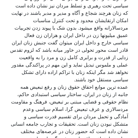
سياسی تحت رهبری و تسلط مردان نيز نشان دادە است
کە زنان هرچند شجاع و آگاه و مدير و مدبر باشند در نهايت
امکان ارتقايشان محدود و تحت کنترل مناسبات
مردسالارانە واقع ميشود. بدون شک با پيوند زدن تجربيات
عميق ميليونها زن در داخل ايران و هزاران زن فعال
سياسی خارج و داخل ايران ميتوان گفت جنبش زنان ايران
قادر است محور تحولی در خاور ميانە باشد کە لزوم تقدس
زدايی از قدرت و برابری کامل زن و مرد را بە واقعيت
عملی و ملموس تبديل نمايد و اين مهم در پراکندگی مقدور
نخواهد شد مگر اينکە زنان با تراکم اراده دارای تشکل
سياسی مستقل خود باشند.
عمده ترين موانع احقاق حقوق زنان و رفع تبعيض همه
جانبه از زنان در ايران، ساختار سياسی استبدادی حاکم،
نظام حقوقی و قضايی مبتنی بر تبعيض، فرهنگ و مقاومت
مردسالاری و عرف تبعيض گرا، اسلام سياسی وعدم
آمادگی و تحمل مردان برای تقسيم قدرت سياسی و
متشکل نبودن زنان است. تحقيقات و تجارب جامعه انسانی
نشان داده است که حضور زنان در عرصەهای مختلف