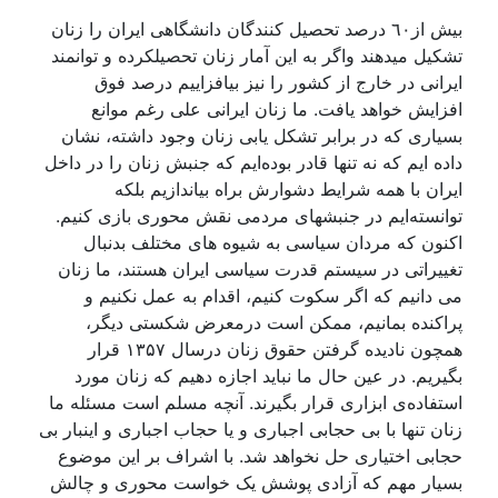
بيش از٦٠ درصد تحصيل کنندگان دانشگاهی ايران را زنان
تشکيل ميدهند واگر به اين آمار زنان تحصيلکرده و توانمند
ايرانی در خارج از کشور را نيز بيافزاييم درصد فوق
افزايش خواهد يافت. ما زنان ايرانی علی رغم موانع
بسياری کە در برابر تشکل يابی زنان وجود داشته، نشان
داده ايم که نە تنها قادر بودەايم کە جنبش زنان را در داخل
ايران با همە شرايط دشوارش براه بياندازيم بلکە
توانستەايم در جنبشهای مردمی نقش محوری بازی کنيم.
اکنون کە مردان سياسی بە شيوه های مختلف بدنبال
تغييراتی در سيستم قدرت سياسی ايران هستند، ما زنان
می دانيم کە اگر سکوت کنيم، اقدام به عمل نکنيم و
پراکندە بمانيم، ممکن است درمعرض شکستی ديگر،
همچون ناديدە گرفتن حقوق زنان درسال ۱۳۵۷ قرار
بگيريم. در عين حال ما نبايد اجازە دهيم کە زنان مورد
استفادەی ابزاری قرار بگيرند. آنچه مسلم است مسئلە ما
زنان تنها با بی حجابی اجباری و يا حجاب اجباری و اينبار بی
حجابی اختياری حل نخواهد شد. با اشراف بر اين موضوع
بسيار مهم که آزادی پوشش يک خواست محوری و چالش