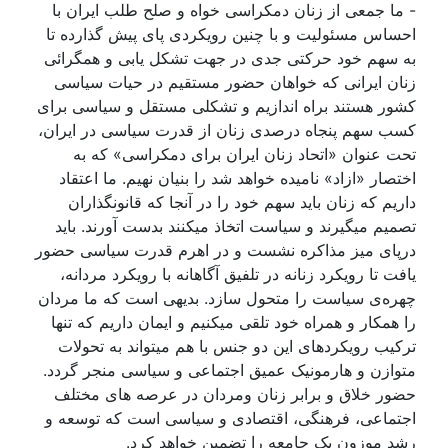
- ما جمعی از زنان دمکراسی خواه و صلح طلب ايران با
احساس مسئوليت و با چنين رويکردی پای پيش گذارده تا
به سهم خود حرکتی جدی در جهت تشکل يابی و همگرائی
زنان ايرانی که خواهان حضور مستقيم در حيات سياسی
کشور هستند براه اندازيم و تشکلی مستقل و سياسی برای
کسب سهم پنجاه درصدی زنان از قدرت سياسی در ايران،
تحت عنوان «اتحاد زنان ايران برای دمکراسی» کە بە
اختصار «ازاد» ناميدە خواهد شد را بنيان نهيم. ما اعتقاد
داريم که زنان بايد سهم خود را در آنجا که قانونگذاران
تصميم ميگيرند و سياست اتخاذ ميکنند بدست آورند. بايد
درپای ميز مذاکره نشست و در اهرم قدرت سياسی حضور
يافت تا رويکرد زنانه در تلفيق آگاهانه با رويکرد مردانه،
چهرەی سياست را متحول سازد. بديهی است که ما مردان
را همکار و همراه خود تلقی ميکنيم و ايمان داريم که تنها
ترکيب رويکردهای اين دو جنس با هم ميتواند به تحولات
متوازن و هارمونيک عميق اجتماعی و سياسی منجر گردد.
حضور خلاق و برابر زنان ومردان در عرصه های مختلف
اجتماعی، فرهنگی، اقتصادی و سياسی است که توسعه و
رشد موزون يک جامعه را تضمين خواهد کرد.