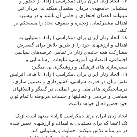
۱۷. اتحاد زنان ايران برای دمکراسی (ازاد)، از حضور و
پشتيبانی جامعهەی مردان استقبال ميکند لذا مردان نيز
ميتوانند اعضای افتخاری و حامی آن باشند و در پيشبرد
اهداف مشترکمان، زنجيره و صفوف اتحاد را مستحکم تر
کنند.
۱۸. اتحاد زنان ايران برای دمکراسی (ازاد)، دستيابی به
اهداف و ارزشهای خود را از طريق تلاش برای گسترش
مشارکت همه جانبەی زنان در تمامی عرصەهای سياسی،
اجتماعی، اقتصادی، آموزشی، تبليغات، رسانه ايی و
بسترسازی های فرهنگی و روشنگری پی ميگيرد.
۱۹. اتحاد زنان ايران برای دمکراسی (ازاد)، با هدف افزايش
نقش زنان در قدرت سياسی، کشورداری و تصميم سازی،
درميانجيگری های ملی و بين المللی، در گفتگو و ائتلافهای
سياسی و مردمی و فعاليتها و جلسات مربوطه با تمام توان
خود حضورفعال خواهد داشت.
اتحاد زنان ايران برای دمکراسی (ازاد)، متعهد است ازتک
تک اعضا که برای دستيابی به اهداف و ارزشهای تعيين شده
در مرامنانه تلاش ميکنند، حمايت و پشتيبانی کند.