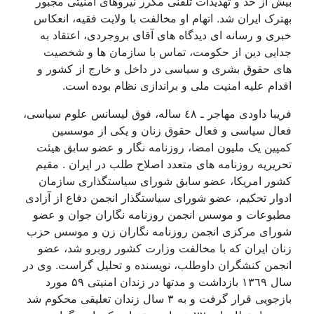
بيش از حد و تهديدات تلفنی مکرر نيروهای امنيتی مجبور
بهترک ايران شد. اتهام او مخالفت با ولايت فقيه، انعکاس
خبری و رسانه ای ديدگاه های آقای بروجردی، اعتقاد به
جدايی دين از حکومت، تماس با سازمان ها و شخصيت
های حقوق بشری و سياسی در داخل و خارج از کشور و
اقدام عليه امنيت ملی و براندازی نظام بوده است.
فريبا داودی مهاجر ـ ٤۸ سالە، فوق ليسانس علوم سياسی،
فعال سياسی و فعال حقوق زنان و يکی از موسسين
کمپين يک مليون امضا، روزنامه نگار و عضو سابق هيئت
تحريريه روزنامه های متعدد اصلاح طلب در ايران . مقيم
کشور امريکا، عضو سابق شورای سياستگذاری سازمان
ادوار تحکيم، عضو شورای سياستگذار انجمن دفاع از آزادی
مطبوعات و موسس انجمن روزنامه نگاران جوان و عضو
شورای مرکزی انجمن روزنامه نگاران زن و موسس حزب
زنان ايران که با مخالفت وزارت کشور روبرو شد، عضو
انجمن کنشگران داوطلب، نويسنده و تحليل گراست. وی در
سال ۱۳٦۹ بازداشت و مدتها در زندان امنيتی ۵۹ مورد
بازجويی قرار گرفت و به ۳ سال زندان تعليقی محکوم شد