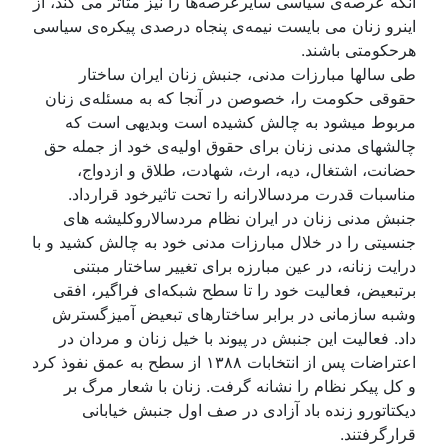
آنکه عرصەی سياسی سايرعرصەها را نيز متاثر می کند، از
اينرو زنان می بايست نيمەی پنجاه درصدی پيکرەی سياسی
هرحکومتی باشند.
طی سالها مبارزات مدنی، جنبش زنان ايران ساختار
حقوقی حکومت را، خصوصن در آنجا که به مسئلەی زنان
مربوط ميشود به چالش کشيده است وبديهی است که
چالشهای مدنی زنان برای حقوق اولیەی خود از جمله حق
حضانت، اشتغال، ديه، ارث، شهادت، طلاق و ازدواج،
مناسبات قدرت مردسالارانە را تحت تاثيرخود قرارداد.
جنبش مدنی زنان در ايران نظام مردسالاروکليشه های
جنسيتی را در خلال مبارزات مدنی خود به چالش کشيد و با
درايت زنانه، در عين مبارزه برای تغيير ساختار مبتنی
برتبعيض، فعاليت خود را تا سطح شبکەای فراگير، افقی
وشبه سازمانی در برابر ساختارهای تبعيض آميزگسترش
داد. فعاليت اين جنبش در پيوند با خيل زنان و مردان در
اعتراضات پس از انتخابات ۱۳۸۸ از سطح به عمق نفوذ کرد
و کل پيکر نظام را نشانه گرفت. زنان با شعار مرگ بر
ديکتاتورو زنده باد آزادی در صف اول جنبش خيابانی
قرارگرفتند.