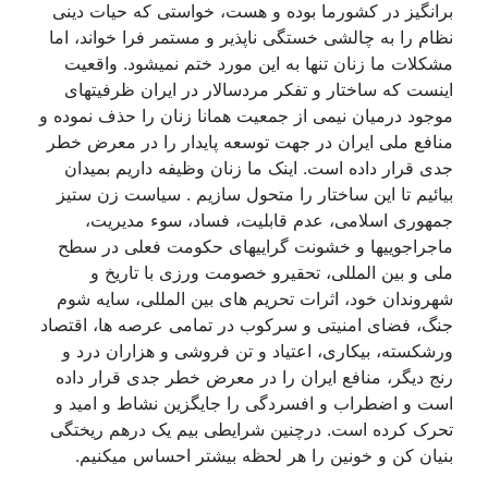
برانگيز در کشورما بوده و هست، خواستی که حيات دينی
نظام را به چالشی خستگی ناپذير و مستمر فرا خواند، اما
مشکلات ما زنان تنها به اين مورد ختم نميشود. واقعيت
اينست که ساختار و تفکر مردسالار در ايران ظرفيتهای
موجود درميان نيمی از جمعيت همانا زنان را حذف نموده و
منافع ملی ايران در جهت توسعه پايدار را در معرض خطر
جدی قرار داده است. اينک ما زنان وظيفه داريم بميدان
بيائيم تا اين ساختار را متحول سازيم . سياست زن ستيز
جمهوری اسلامی، عدم قابليت، فساد، سوء مديريت،
ماجراجوييها و خشونت گراييهای حکومت فعلی در سطح
ملی و بين المللی، تحقيرو خصومت ورزی با تاريخ و
شهروندان خود، اثرات تحريم های بين المللی، سايه شوم
جنگ، فضای امنيتی و سرکوب در تمامی عرصه ها، اقتصاد
ورشکستە، بيکاری، اعتياد و تن فروشی و هزاران درد و
رنج ديگر، منافع ايران را در معرض خطر جدی قرار داده
است و اضطراب و افسردگی را جايگزين نشاط و اميد و
تحرک کرده است. درچنين شرايطی بيم يک درهم ريختگی
بنيان کن و خونين را هر لحظه بيشتر احساس ميکنيم.