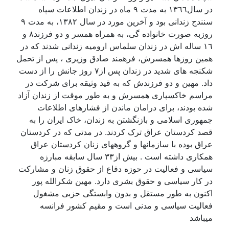
در سال۱۳٦٦ به مدت ۹ ماه در زندان اطلاعات سپاه
سنندج زندانی بود و آخرين مورد در سال ۱۳۸۲، به مدت ۹
روزبه صورت خانواده گی، به همراه همسر و دو فرزند۸ و
۱٦ ساله اش در زندان سلماس اروميه زندانی شدند که در
همين روزها همسرش، فرهمند صادق وزيری ، پس از تحمل
شکنجه های شديد در زندان پس از۷ روز جانش را از دست
داد. مهين و دو فرزندش که به قيد وثيقه برای شرکت در
مراسم خاکسپاری همسرش و به طور موقت از زندان آزاد
شده بودند، برای درامان ماندن از فشارهای اطلاعات
جمهوری اسلامی و بازنگشتن به زندان، خاک ايران را به
قصد کردستان عراق ترک کردند. در مدتی که در کردستان
عراق بوده با سازمانها و گروههای زنان کردستان عراق
همکاری داشته است . بيش از٣٣ سال سابقه مبارزه
سياسی و فعاليت در حوزه دفاع از حقوق زنان و مشارکت
در کار سياسی و حقوق بشری دارد. مهين شکرالله پور
اکنون به طور مستقل و بدون وابستگی حزبی مشغول
فعاليت سياسی و مدنی است و مقيم کشور فرانسه
ميباشد