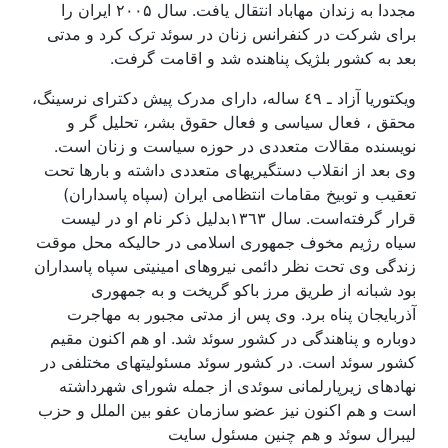
مجددا به زندان مهاباد انتقال يافت. سال ۲٠٠۵ ايران را
برای شرکت در کنفرانس زنان در سوئد ترک کرد و مدتی
بعد بە کشور بلژيک پناهنده شد و اقامت گرفت.
ويکتوريا آزاد ـ ٤۹ سالە، دارای مدرک پيش دکترای نرسينگ،
محقق ، فعال سياسی و فعال حقوق بشر، تحليل گر و
نويسنده مقالات متعددی در حوزه سياست و زنان است.
وی بعد از انقلاب دستگيريهای متعددی داشتە و بارها تحت
تعقيب و توبيخ مقامات انتظامی ايران (سپاه پاسداران)
قرار گرفتەاست. سال ۱۳٦۳بدليل ذکر نام او در ليست
سياه رژيم مخوف جمهوری اسلامی در حاليکه محل موقت
زندگی وی تحت نظر دائمی نيروهای امينيتی سپاه پاسداران
بود شبانه از طريق مرز باکو گريخت و به جمهوری
آذربايجان پناه برد. وی پس از مدتی مجبور به مهاجرت
دوباره و پناهندگی در کشور سوئد شد. او هم اکنون مقيم
کشور سوئد است. در کشور سوئد مسئوليتهای مختلفی در
نهادهای زيرپارلمانی سوئدی از جمله شورای شهرداشته
است و هم اکنون نيز عضو سازمان عفو بين الملل و حزب
ليبرال سوئد و هم چنين مسئول سايت