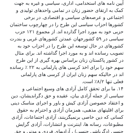
آيين نامه های استخدامی، اداری، سياسی و غيرە به جهت
کمک به ارتقای حضور زنان در تمامی واحدهای توليدی و
اجتماعی و عرصەهای سياسی و اقتصادی. در برخی
کشورها احزاب سياسی اين طرح را در چهارچوب ساختمان
حزبی خود به مورد اجرا گذارده اند. از مجموع ۱۲۱ حزب
سياسی در ۵۹ کشورجهان عمدتن کشورهای غربی و بندرت
کشورهای در حال توسعه اين طرح را در احزاب خود به
تصويب رسانده اند و به مورد اجرا گذاشته اند. برای مثال
در کشور پاکستان زنان براساس بهره گيری از اين طرح
سهم خود را برای اخذ کرسی های پارلمانی به ۲۲ ٪ رسانده
اند در حاليکه سهم زنان ايران از کرسی های پارلمانی
فعلی تنها ۸/۲٪ است.
۱۴. ما برای تحقق کامل آزادی های وسيع اجتماعی و
سياسی از جمله آزادی بيان، عقيدە و حق دگرانديشان، دين
و اعتقاد خصوصن آزادی کيش و باور و اجرای مناسک دينی
برای اقليتهای مذهبی، همزمان آزادی و احترام بە حقوق
کسانی کە دين خاصی برنميگزينند، آزادی اجتماعات، آزادی
مطبوعات، رسانه ها، اينترنت و انتشارات، آزادی گرايش
جنسی (دگرباشی جنسی) ، آزاديهای فردی و مدنی و حق