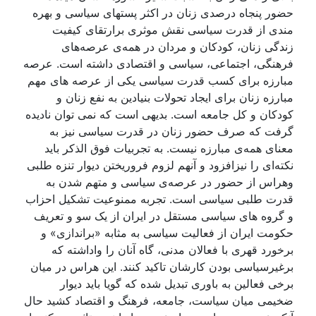
حضور پنجاه درصدی زنان در اکثر پستهای سياسی و بهرە
مندی از قدرت سياسی نقش موثری برارتقای کيفيت
زندگی زنان، کودکان و مردان در همەی عرصەهای
فرهنگی، اجتماعی، سياسی و اقتصادی داشتە است. عرصه
مبارزه برای کسب قدرت سياسی يکی از عرصه های مهم
مبارزه زنان برای ايجاد تحولات بنيادين به نفع زنان و
کودکان و کل جامعه است. بديهی است که نمی توان ناديده
گرفت که صرف حضور زنان در قدرت سياسی نيز به
معنای همەی مبارزه نيست. بە تجربيات فوق الذکر بايد
نکتەای را نيزافزود و آنهم لزوم فروريختن ديوار تنزه طلبی
وهراس از حضور در عرصەی سياسی و متهم شدن بە
قدرت طلبی سياسی است. تجربه ممنوعيت تشکيل احزاب
و گروه های سياسی مستقل در ايران از يک سو و تعريف
حکومت ايران از فعاليت سياسی به مثابه «براندازی» و
برخورد قهری با فعالان مدنی، گاه آنان را واداشته که
برغيرسياسی بودن کارشان تاکيد کنند. اين هراس در ميان
برخی فعالين بە باوری تبديل شده کە گويا بايد ديوار
ضخيمی ميان سياست، جامعە، فرهنگ و اقتصاد کشيد حال