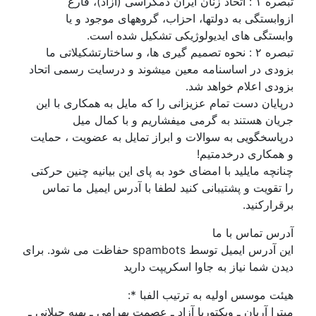
تبصره ۱ : اتحاد زنان ايران دمکراسی (ازاد)، فارغ
ازوابستگی به دولتها، احزاب، گروههای موجود و يا
وابستگی های ايديولوژيکی تشکيل شده است.
تبصره ۲ : نحوه تصميم گيری ها، و ساختارتشکيلاتی ما
بزودی در اساسنامه معين ميشوند و درسايت رسمی اتحاد
بزودی اعلام خواهد شد.
درپايان دست تمام عزيزانی را که مايل به همکاری با اين
جريان هستند به گرمی ميفشاريم و با کمال ميل
درپاسخگويی به سوالات و ابراز تمايل به عضويت ، حمايت
و همکاری درخدمتيم!
چنانچه مايليد با امضای خود به پای اين بيانيه چنين حرکتی
را تقويت و پشتيبانی کنيد لطفا با آدرس ايميل ما تماس
برقرارکنيد.
آدرس تماس با ما
این آدرس ایمیل توسط spambots حفاظت می شود. برای
دیدن شما نیاز به جاوا اسکریپت دارید
هيئت موسس اولیە بە ترتيب الفبا *:
ميترا آريان ـ ويکتوريا آزاد ـ عصمت بهرامی ـ بهيه جيلانی ـ