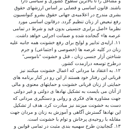
و مشاغل را تا بالاترين سطوح کشوری و سياسی دارا
باشند. قانون اساسی و قضايی بر اساس ارزشهای حقوق
بشری مندرج در اعلامیەی جهانی حقوق بشرو کنوانسيون
رفع تبعيض از زنان تنظيم گردد. درقانون اساسی مورد
نظرما «اصل برابری جنسيتی بدون قيد و شرط در تمامی
عرصه ها» گنجانده شده و ضمانت اجرايی خواهد داشت.
۱۱. ارایەی تدابير و لوايح برای رفع خشونت همه جانبه عليه
زنان در کليه عرصه ها (خصوصی و اجتماعی) و جرم
شناختن آزار جنسی زنان ، قتل و خشونت "ناموسی"
درطرح توسعه درازمدت کشور.
۱۲. به اعتقاد ما مردانی که اعمال خشونت ميکنند نيز
قربانی اين رفتار خود هستند از اين رو در کنار برنامه های
حمايتی از زنان قربانی خشونت و حمايتهای معنوی و مالی
از آنان می بايست به تشکيل نهادها ی دولتی و غير دولتی
جهت مشاوره های فکری و روانی و دستگيری مردانی که
دست به خشونت ميزنند نيز مبادرت کرد. هدف از تشکيل
اين نهادها گسترش آگاهی و آموزش به زنان و مردان جهت
مقابله با روحیەی پرخاش و توام با خشونت است.
۱۳. گنجانيدن طرح سهميه بندی مثبت در تمامی قوانين و