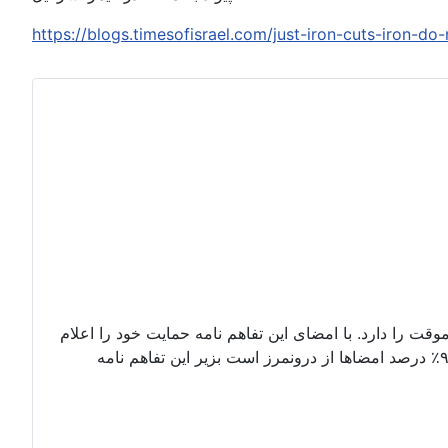
https://blogs.timesofisrael.com/just-iron-cuts-iron-do-
وقت را دارد. با امضای این تفاهم نامه حمایت خود را اعلام
کنید. امضای شما میتواند با اسم مستعار نیز باشد. بداخل پتیشین بروید و درخواستنامه را امضا کنید. تا کنون۶۷۲ امضا که دستکم ۹۰٪ درصد امضاها از درونمرز است بزیر این تفاهم نامه