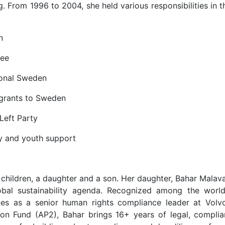
ng. From 1996 to 2004, she held various responsibilities in 
n
tee
ional Sweden
igrants to Sweden
Left Party
ily and youth support
 children, a daughter and a son. Her daughter, Bahar Malav
obal sustainability agenda. Recognized among the world
ves as a senior human rights compliance leader at Vo
n Fund (AP2), Bahar brings 16+ years of legal, complia