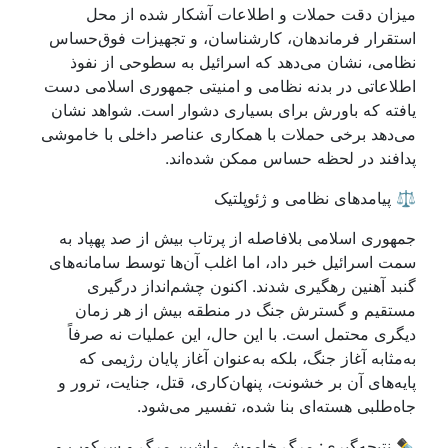
میزان دقت حملات و اطلاعات آشکار شده از محل
استقرار فرماندهان، کارشناسان، و تجهیزات فوق‌حساس
نظامی، نشان می‌دهد که اسرائیل به سطوحی از نفوذ
اطلاعاتی در بدنه نظامی و امنیتی جمهوری اسلامی دست
یافته که باورش برای بسیاری دشوار است. شواهد نشان
می‌دهد برخی حملات با همکاری عناصر داخلی با خاموشی
پدافند در لحظه حساس ممکن شده‌اند.
⚖ پیامدهای نظامی و ژئوپلتیک
جمهوری اسلامی بلافاصله از پرتاب بیش از صد پهپاد به
سمت اسرائیل خبر داد، اما اغلب آن‌ها توسط سامانه‌های
گنبد آهنین رهگیری شدند. اکنون چشم‌انداز درگیری
مستقیم و گسترش جنگ در منطقه بیش از هر زمان
دیگری محتمل است. با این حال، این عملیات نه صرفاً
به‌مثابه آغاز جنگ، بلکه به‌عنوان آغاز پایان رژیمی که
پایه‌های آن بر خشونت، پنهان‌کاری، قتل، جنایت، ترور و
جاه‌طلبی هسته‌ای بنا شده، تفسیر می‌شود.
✒ نتیجه‌گیری: مرگِ خاموش ماشین مرگ و سرکوب و