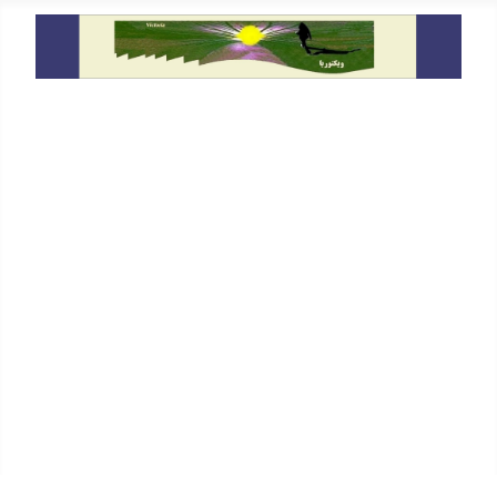
خانه
معرفی
دیدگاه
گفتگو و سخنرانی ها
حقوق بشر
یادداشت ها
På Svenska
In English
پیوندها
جستجو