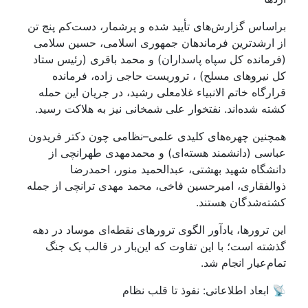
براساس گزارش‌های تأیید شده و پرشمار، دست‌کم پنج تن
از ارشدترین فرماندهان جمهوری اسلامی، حسین سلامی
(فرمانده کل سپاه پاسداران) و محمد باقری (رئیس ستاد
کل نیروهای مسلح) ، تروریست حاجی زاده، فرمانده
قرارگاه خاتم الانبیاء غلامعلی رشید، در جریان این حمله
کشته شده‌اند. نفتخوار علی شمخانی نیز به هلاکت رسید.
همچنین چهره‌های کلیدی علمی–نظامی چون دکتر فریدون
عباسی (دانشمند هسته‌ای) و محمدمهدی طهرانچی از
دانشگاه شهید بهشتی، عبدالحمید منور، احمدرضا
ذوالفقاری، امیرحسین فاخی، محمد مهدی ترانچی از جمله
کشته‌شدگان هستند.
این ترورها، یادآور الگوی ترورهای نقطه‌ای موساد در دهه
گذشته است؛ با این تفاوت که این‌بار در قالب یک جنگ
تمام‌عیار انجام شد.
📡 ابعاد اطلاعاتی: نفوذ تا قلب نظام