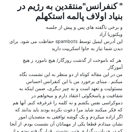
" کنفرانس"منتقدین به رژیم در
بنیاد اولاف پالمه استکهلم
و برخی ناگفته های پس و پیش از جلسه
ویکتوریا آزاد
این آدرس ایمیل توسط spambots حفاظت می شود. برای
دیدن شما نیاز به جاوا اسکریپت دارید
هر که ناموخت از گذشت روزگار/ هيچ ناموزد ز هيچ
آموزگار
من در این مقاله کوتاه از دو منظر به این نشست نگاه
میکنم . مبنای برخورد من با این کنفرانس احساس
مسئولیت و تعهد است و نه چیز دیگری، ضمن اینکه به
شفافیت و پاسخگوئی اعتقاد دارم و میخواهم در
دموکراسی نفس بکشم و نه کلمه را غرغرقه کنم. آنها هم
که فکر میکنند شاید مرا دعوت نکرده بودند باید بدانند که
اگر اراده میکردم و یک گوشه توافقی به متصدیان امور
نشان میدادم قطعا یکی از مهمانان آن نشست بودم. از آنجا
که در جریان برگزاری چنین نشستی قرار گرفته بودم و از