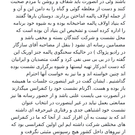
باشند ولی در آنصورت باید شفاف و روشن با مردم صحبت
کنند و دست از مغلطه گوئی و گناه را به دامن این و آن و
از جمله اولاف پالمه انداختن بردارند. دوستان بارها گفتند
که بنیاد اولاف پالمه صاحبخانه بوده و به شیوه خود برنامه
را اداره کرده است و تشخیص این بنیاد آن بوده است که
محل نشست و شرکت کنندگان بسته و مخفی باشد و
مضمامین رسانه ای نشود ( بنقل از مصاحبه آقای سازگار
در رادیو پژواک ) در حالیکه سخنگوی پالمه جنز اوربک این
گفته را در بی بی سی نفی کرد و گفت متصدیان و ایرانیان
که دست اندرکار تهیه لیستها و شیوه برگزاری نشست بوده
اند چنین خواسته اند و ما نیز به خواست آنها احترام
گذاشتیم . ایشان گفت در غیر اینصورت جلسات ما همیشه
باز بوده و هست. اگرنام نشست خود را کنفرانس میگذارند
در آنصورت می بایست علنی باشد و از حضور رسانه ها نیز
ممانعتی بعمل نیاید در غیر اینصورت در انتخاب عنوان
نشست خود اشتباهی جدی و رفتاری غیرحرفه ای داشته
اند که بد نیست به آن اقرار کنند. از آنجا که ما در کنفرانس
های مختلفی شرکت داشته ایم این اولین کنفرانسی بود که
از نیروهای داخل کشور هیچ رسپونس مثبتی نگرفت و