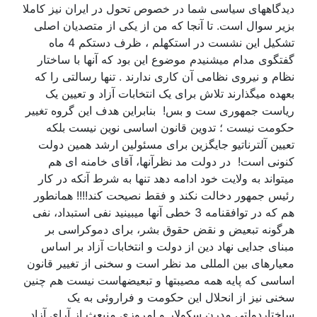
دیدگاههای سیاسی شما در خصوص تحول در ایران نیز کاملا
بزیر سوال است. تا آنجا که من از یکی از متصدیان اصلی
تشکیل این نشست در استکهلم ، ظرف دستکم 4 ماه
گفتگوی مدام میشنیدم موضوع این بود که آنها با ساختار
نظام و نیروی نظامی آن کاری ندارند . تنها رسالتی را که
بعهده میگذارند تلاش برای یک انتخابات آزاد و تعیین یک
ریاست جمهوری ست و بس! بنابراین هدف این گروه تغییر
حکومت نیست ؛ تدوین قانون اساسی نوین نیست بلکه
تعیین آلترناتیو جایگزین برای مسئولین ارشد همین دولت
کنونی است! در دولت مد نظرآنها، آقای خامنه ای هم
میتواند به ولایت خود ادامه دهد تنها به شرط آنکه در کار
رئیس جمهور دخالت نکند و فقط نصیحت کند!!!! همانطور
هم که در توافقنامه 3 خطی آنها میبینید نفی استبداد، نفی
هرگونه تبعیض و نقض حقوق بشر، برای دموکراسی بر
مبنای جدایی نهاد دین از دولت و انتخابات آزاد بر اساس
معیارهای بین المللی مد نظر است و سخنی از تغییر قانون
اساسی که پایه همه مصیبتها و تبعیضهاست نیست هم چنین
سخنی نیز از انحلال این حکومت و فراروئی به یک
ساختاردولتی مدرن سکولار و امروزی منبعث از آرای آزاد