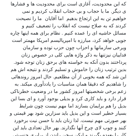
که این محدودیت، آغازی است برای محدودیت ها و فشارها
ی دیگر. ما با حجاب و بی حجاب انقلاب کردیم و نمی
خواهیم تن به این ارتجاع بدهیم اما آقایان ما را نصیحت
کردند که به صلاح نیست که انقلاب را تضعیف کنیم و
مسائل حاشیه ای را عمده کنیم . نظام برای همه اینها چاره
جویی خواهد کرد، مبارزه با امپریالیسم امریکا مهمتر است
وبرخی سازمانها و احزاب چون حزب توده و سازمان
فداییان نیزتنها به ذکر واژه هایی کلی در خصوص زنان
پرداختند بدون آنکه به خواسته های برحق زنان توجه شود.
بدین ترتیب زنان را خاموش و تسلیم کردند و نتیجه اش هم
این شد که همه بخوبی از آن مطلعیم. حال امروز روندهائی
را شاهدیم که دقیقا همان مناسبات را یاددآوری میکند. به
زعم برخی شخصیتها امروز کشور ما در وضعیت خطرناکی
قرار دارد و باید کاری کرد و بدیلی بوجود آورد و ای بسا این
بدیل را هم برایمان بسازند اما مهم نیست چون شرایط
بسیار خطیر است و این بدیل باید سزارین شود بهر قیمتی و
بهر صورتی مهم نیست. لذا زنان باید با حسن نیت برخورد
کنند و چوب لای چرخ آنها نگذارند. بهر حال تعدادی باید این
کار را بعهده بگیرند و لیکن سخن راندن از برابری جنسیتی