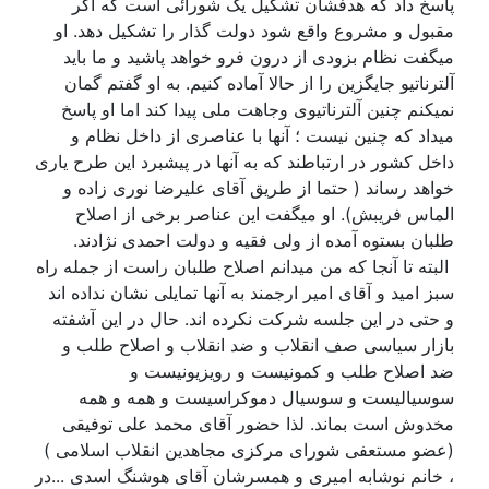
پاسخ داد که هدفشان تشکیل یک شورائی است که اگر
مقبول و مشروع واقع شود دولت گذار را تشکیل دهد. او
میگفت نظام بزودی از درون فرو خواهد پاشید و ما باید
آلترناتیو جایگزین را از حالا آماده کنیم. به او گفتم گمان
نمیکنم چنین آلترناتیوی وجاهت ملی پیدا کند اما او پاسخ
میداد که چنین نیست ؛ آنها با عناصری از داخل نظام و
داخل کشور در ارتباطند که به آنها در پیشبرد این طرح یاری
خواهد رساند ( حتما از طریق آقای علیرضا نوری زاده و
الماس فریبش). او میگفت این عناصر برخی از اصلاح
طلبان بستوه آمده از ولی فقیه و دولت احمدی نژادند.
البته تا آنجا که من میدانم اصلاح طلبان راست از جمله راه
سبز امید و آقای امیر ارجمند به آنها تمایلی نشان نداده اند
و حتی در این جلسه شرکت نکرده اند. حال در این آشفته
بازار سیاسی صف انقلاب و ضد انقلاب و اصلاح طلب و
ضد اصلاح طلب و کمونیست و رویزیونیست و
سوسیالیست و سوسیال دموکراسیست و همه و همه
مخدوش است بماند. لذا حضور آقای محمد علی توفیقی
(عضو مستعفی شورای مرکزی مجاهدین انقلاب اسلامی )
، خانم نوشابه امیری و همسرشان آقای هوشنگ اسدی ...در