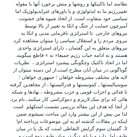
نظامند اما تاکتیکها و روشها و منش برخورد آنها با مقوله
تغییررژیم بنا به ایدئولوژی و یا باورهای غیرایدیولوژیک اما
سیاسی خود متفاوت است. از اتخاذ شیوه های خشونت
آمیزچون حمایت از جنگ و اتکا به تغییر از بالا توسط
نیروهای خارجی تا استراتژی نافرمانی مدنی و اتکا به
نیروی مردم را و استقلال سیاسی را میتوان مشاهده کرد.
نیروهای متعلق به این گفتمان ، دارای استراتژی واحدی
هستند و به ادامه حیات رژیم جمیعا« نه » قاطع میگویند.
اما در اتخاذ تاکتیک وچگونگی پیشبرد استراتژی ، نظریات
گوناگونی در میان آنان مطرح است.از این دسته میتوان از
لایه های مختلف مشروطه خواهان ؛ جمهوری خواهان ؛
سوسیالیستها ـ کمونیستها و فدرالیستها ، از مجاهدین گرفته
تا فدائی و احزاب قومی و حزب مشروطه ، نهادها و شبکه
هائی که برای سک.لاریزم و دموکراسی کار میکنند...نام برد.
از آنجا که هدف این مقاله بررسی نشست استکهلم است
لذا من بیش از این بیشتر وارد این مباحث نمیشوم ضمن
اینکه در مقالات گذشته ام به این موضوعات پرداخته ام!
3. گفتمان سوم گرایش التقاطی است که یک پا در میان
طیف اول دارد و با پای دیگردر میان طیف دوم است و