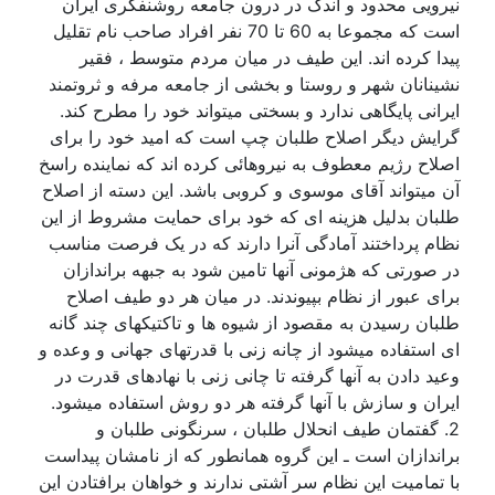
نیرویی محدود و اندک در درون جامعه روشنفکری ایران
است که مجموعا به 60 تا 70 نفر افراد صاحب نام تقلیل
پیدا کرده اند. این طیف در میان مردم متوسط ، فقیر
نشینانان شهر و روستا و بخشی از جامعه مرفه و ثروتمند
ایرانی پایگاهی ندارد و بسختی میتواند خود را مطرح کند.
گرایش دیگر اصلاح طلبان چپ است که امید خود را برای
اصلاح رژیم معطوف به نیروهائی کرده اند که نماینده راسخ
آن میتواند آقای موسوی و کروبی باشد. این دسته از اصلاح
طلبان بدلیل هزینه ای که خود برای حمایت مشروط از این
نظام پرداختند آمادگی آنرا دارند که در یک فرصت مناسب
در صورتی که هژمونی آنها تامین شود به جبهه براندازان
برای عبور از نظام بپیوندند. در میان هر دو طیف اصلاح
طلبان رسیدن به مقصود از شیوه ها و تاکتیکهای چند گانه
ای استفاده میشود از چانه زنی با قدرتهای جهانی و وعده و
وعید دادن به آنها گرفته تا چانی زنی با نهادهای قدرت در
ایران و سازش با آنها گرفته هر دو روش استفاده میشود.
2. گفتمان طیف انحلال طلبان ، سرنگونی طلبان و
براندازان است ـ این گروه همانطور که از نامشان پیداست
با تمامیت این نظام سر آشتی ندارند و خواهان برافتادن این