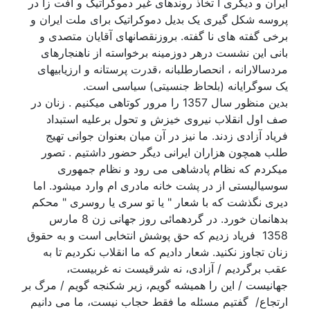
ایران و دیگری ا تخاذ روندهای غیر دموکراتیک و آفت زا در
پروسه شکل گیری یک بدیل دموکراتیک برای ملت ایران و
برخی گفته های نا گفته. بروزنقصانهای آقایان متصدی و
بانی این نشست درهر دوزمینه برخواسته از ناهنجارهای
مردسالارانه ، انحصارطلبانه ،قدرت پرستانه و ارزیابیهای
یک سوگرایانه (بلحاظ جنسیتی) سیاسی است.
بدین منظور سال 1357 را مرور کوتاهی میکنیم . زنان در
صف اول انقلاب نیروی خیزش و تحول برعلیه استبداد
فریاد آزادی زدند. ما نیز در آن میان بعنوان جوانی تهیج
طلب همچون هزاران ایرانی دیگر حضور داشتیم . تصور
میکردم که نظام پادشاهی می رود و نظام جمهوری
سوسیالیستی از در پشت خانه مادری ام وارد میشود. اما
دیری نگذشت که با شعار " یا تو سری یا روسری " محکم
بدهانمان خورد. در گردهمائی روز جهانی زن 8 مارس
1358 فریاد زدیم که حق پوشش انتخابی است و به حقوق
زنان تجاوز نکنید. شعار دادیم که ما انقلاب نکردیم تا به
عقب برگردیم / آزادی، نه شرقیست نه غربیست،
جهانیست / این را همیشه گویم، زیر شکنجه گویم / مرگ بر
ارتجاع/ گفتیم مسئله ما فقط حجاب نیست، ما می دانیم