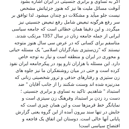
اگر به تساوی و برابری جنسیتی در ایران اشاره بشود
آنوقت مسائل مليت ها نیز که هنوز جزئياتش مشخص
نيست جلو ميآيد و مشکلات دو چندان ميشود. لذا توافق بر
سر رفع هرگونه تبعيض شامل رفع تبعيض جنسيتي نيز
ميگردد. و این دقیقا همان خطائی است که جامعه سیاسی
ایرانی از جمله جامعه زنان در سال 1357 مرتکب شدند.
متاسفم برای کسانی که در عرض سی سال هنوز متوجه
نیستند که "زن‌ستیزی بنیادگرایان اسلامی" یک مسئله حیاتی
و محوری در ایران و منطقه است و نیاز به توجه خاص
دارد. این مسئله با هزاران تارو پود در پیکرجامعه ایران نفوذ
کرده است و حتی در میان روشنفکران ما نیز جلوه های
زن ستیزی و رفتارهای حذفی و ترور شخصیتی زنانی که
مدرنیزه شده اند وسنت شکنند را از جانب آقایان " ضد
استبداد " شاهدیم. تاکید به تساوی و برابری جنسیتی ؛
دست رد زدن بر استبداد وفرهنگ زن سیتزی است و
نمایانگر خط قرمزها ست و این همان چیزی است که
جایش در تنها سند بیرون آمده از این گروه یعنی گزارش
پایانی آنها خالی است. دوستان این اتفاق یک فاجعه و
افتضاح سیاسی است!