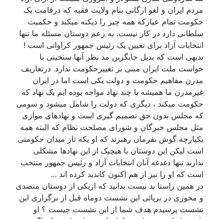
مردم ایران و لغو ارگانی بنام ولایت فقیه که درقامت یک
حکومت تمام عیارکه همه چیز را دیکته میکند و حکمیت
سلطانی دارد در کار نیست. به زعم دوستان مسئله ما تنها
انتخابات آزاد برای تعیین یک رئیس جمهور کراواتی است !
بدیهی است که بدیل جایگزین مد نظر آنها سنخیتی با
خواست ملت ایران مبنی بر تغییرحکومت ندارد. درتعاریف
مدرن مفاهیم حکومت و دولت یکی است اما در ایران
غیرمدرن ما همیشه با چند نهاد مواجه بوده ایم یک نهاد که
حکومت میکند ، دیگری که دولت را شامل میشود و سومی
که مجلس بدون حق تصمیم گیری است و نهادهای موازی
مثل مجلس خبرگان و شورای مصلحت نظام که البته همه
یکپارچه گوش بفرمان رهبرند که او یکە تاز میدان حکومتی
است لیکن این دوستان با هیچیک از این نهادها مشکلی
ندارند تنها دغدغه آنان انتخابات آزاد و رئیس جمهور منتخب
است که او را نیز از هم اکنون کاندید کرده اند ...
در همین راستا بد نیست بدانید که ازیکی از دوستان متصدی
و محوری در برپائی این نشست دوماه قبل از برگزاری این
نشست پرسیدم هدف شما از این نشست چیست ؟ او