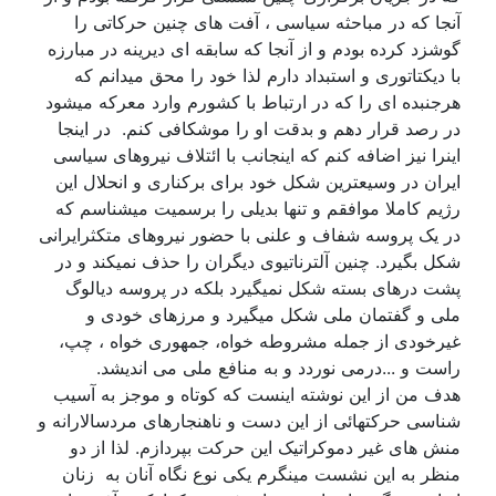
آنجا که در مباحثه سیاسی ، آفت های چنین حرکاتی را
گوشزد کرده بودم و از آنجا که سابقه ای دیرینه در مبارزه
با دیکتاتوری و استبداد دارم لذا خود را محق میدانم که
هرجنبده ای را که در ارتباط با کشورم وارد معرکه میشود
در رصد قرار دهم و بدقت او را موشکافی کنم. در اینجا
اینرا نیز اضافه کنم که اینجانب با ائتلاف نیروهای سیاسی
ایران در وسیعترین شکل خود برای برکناری و انحلال این
رژیم کاملا موافقم و تنها بدیلی را برسمیت میشناسم که
در یک پروسه شفاف و علنی با حضور نیروهای متکثرایرانی
شکل بگیرد. چنین آلترناتیوی دیگران را حذف نمیکند و در
پشت درهای بسته شکل نمیگیرد بلکه در پروسه دیالوگ
ملی و گفتمان ملی شکل میگیرد و مرزهای خودی و
غیرخودی از جمله مشروطه خواه، جمهوری خواه ، چپ،
راست و ...درمی نوردد و به منافع ملی می اندیشد.
هدف من از این نوشته اینست که کوتاه و موجز به آسیب
شناسی حرکتهائی از این دست و ناهنجارهای مردسالارانه و
منش های غیر دموکراتیک این حرکت بپردازم. لذا از دو
منظر به این نشست مینگرم یکی نوع نگاه آنان به زنان