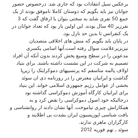
برعکس سیل انتقادات بود که جاری شد. درخصوص حضور
جوانان نیز باید بگویم که دوستان کاملا ناموفق بودند از یک
جمع 50 نفری شاید به سختی بتوان با ارفاق گفت که 3
نفرزیر 40 سال بودند. این اولین بار بود که تعداد جوانان در
یک کنفرانس تا بدین حد نازل بود.
در پایان باید بگویم که منش های اخلاقی متصدیان
نیزبزیرعلامت سوال رفته است.آنها اسامی یکسری
مدعوین را در سطح وسیع پخش کردند بدون آنکه آن افراد
تصمیم به شرکت در این نشست داشته باشند. برای بنیاد
اولاف پالمه متاسفم که پرنسیپهای دموکرایتک را زیرپا
گذاشت و ایرانیان معترض را در روزنامه دی ان سوئد
بخشی از عوامل رژیم جمهوری اسلامی خواند. این بنیاد
برای ایرانیان کارگاه آموزش دموکراسی گذاشته بود
درحالیکه خود اصول دموکراسی را نقض کرد و به
همکارانش چیزی نیاموخت. آنها نشان دادند ار روانشناسی و
بافت شناسی اپوزیسیون ایران بشدت بی اطلایند و
کارگزاران ماهری ندارند.
سوئد ـ نهم فوریه 2012