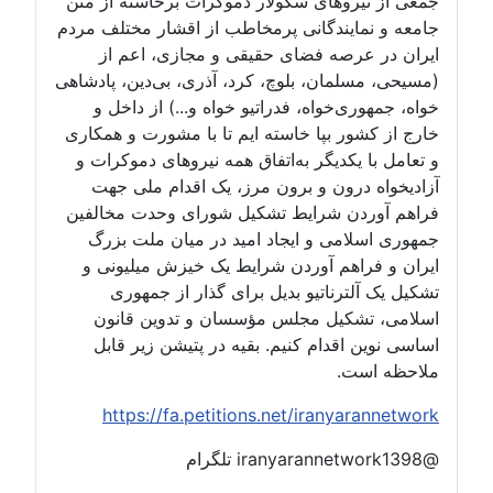
جمعی از نیروهای سکولار دموکرات برخاسته از متن
جامعه و نمایندگانی پرمخاطب از اقشار مختلف مردم
ایران در عرصه فضای حقیقی و مجازی، اعم از
(مسیحی، مسلمان، بلوچ، کرد، آذری، بی‌دین، پادشاهی
خواه، جمهوری‌خواه، فدراتیو خواه و...) از داخل و
خارج از کشور بپا خاسته ایم تا با مشورت و همکاری
و تعامل با یکدیگر به‌اتفاق همه نیروهای دموکرات و
آزادیخواه درون و برون مرز، یک اقدام ملی جهت
فراهم آوردن شرایط تشکیل شورای وحدت مخالفین
جمهوری اسلامی و ایجاد امید در میان ملت بزرگ
ایران و فراهم آوردن شرایط یک خیزش میلیونی و
تشکیل یک آلترناتیو بدیل برای گذار از جمهوری
اسلامی، تشکیل مجلس مؤسسان و تدوین قانون
اساسی نوین اقدام کنیم. بقیه در پتیشن زیر قابل
ملاحظه است.
https://fa.petitions.net/iranyarannetwork
@iranyarannetwork1398 تلگرام