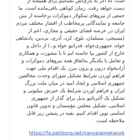
است که اگر به یاری‌اش نشتابیم برای همیشه از
دست خواهد رفت. زمان کوتاهی باقی‌مانده است. ما
جمعی از نیروهای سکولار دموکرات برخاسته از متن
جامعه و نمایندگانی پرمخاطب از اقشار مختلف مردم
ایران در عرصه فضای حقیقی و مجازی، اعم از
(مسیحی، مسلمان، بلوچ، کرد، آذری، بی‌دین، پادشاهی
خواه، جمهوری‌خواه، فدراتیو خواه و...) از داخل و
خارج از کشور بپا خاسته ایم تا با مشورت و همکاری
و تعامل با یکدیگر به‌اتفاق همه نیروهای دموکرات و
آزادیخواه درون و برون مرز، یک اقدام ملی جهت
فراهم آوردن شرایط تشکیل شورای وحدت مخالفین
جمهوری اسلامی و ایجاد امید در میان ملت بزرگ
ایران و فراهم آوردن شرایط یک خیزش میلیونی و
تشکیل یک آلترناتیو بدیل برای گذار از جمهوری
اسلامی، تشکیل مجلس مؤسسان و تدوین قانون
اساسی نوین اقدام کنیم. بقیه در پتیشن زیر قابل
ملاحظه است.
https://fa.petitions.net/iranyarannetwork