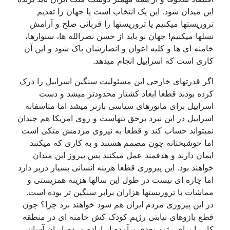
این میدان شود. این یک انتخاب است یا جهان را تقدیم
تروریستها میکنیم یا تروریستها را قربانی صلح و آرامش
نسلها میکنیم! جهان نو باید از حسن نصرالله ها، سنوارها،
خامنه ای ها و کلیه اعوان و انصارشان پاک شود و این آن
کاری است که اسراییل انجام میدهد.
اگر قدرتهای خارجی این مسئولیت سنگین اسراییل را درک
کرده بودند قطعا ابعاد کشتار محدودتر میشد و دست
اسراییل برای مانورهای سیاسی بازتر میشد اما متاسفانه
اسراییل در این نبرد برحق تنهاست و روی امریکا هم چندان
نمیتواند حساب کند و قطعا به نیروی مردمش متکی است
اما خوشبختانه چون مصمم هستند و به کاری که میکنند
ایمان دارند و هدفمند عمل میکنند پس پیروز این میدان
خواهند بود. این پیروزی قطعا هزینه انسانی بسیار دربر دارد
اما چاره ای نیست در طول این سالها هزینه همزیستی و
مماشات با تروریستها هزاران برابر سنگین تر بوده است.
در این پیروزی مردم ایران هم سود خواهند برد چرا؟ چون
قطع بازوهای نیابتی رژیم کودک کش خامنه ای در منطقه
کار را برای رژیم بعدی برآمده از اراده مردم ایران آسانتر