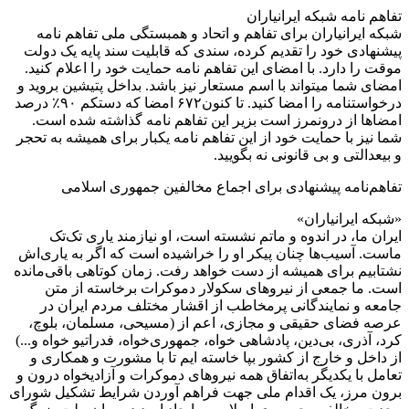
تفاهم نامه شبکه ایرانیاران
شبکه ایرانیاران برای تفاهم و اتحاد و همبستگی ملی تفاهم نامه
پیشنهادی خود را تقدیم کرده، سندی که قابلیت سند پایه یک دولت
موقت را دارد. با امضای این تفاهم نامه حمایت خود را اعلام کنید.
امضای شما میتواند با اسم مستعار نیز باشد. بداخل پتیشین بروید و
درخواستنامه را امضا کنید. تا کنون۶۷۲ امضا که دستکم ۹۰٪ درصد
امضاها از درونمرز است بزیر این تفاهم نامه گذاشته شده است.
شما نیز با حمایت خود از این تفاهم نامه یکبار برای همیشه به تحجر
و بیعدالتی و بی قانونی نه بگویید.
تفاهم‌نامه پیشنهادی برای اجماع مخالفین جمهوری اسلامی
«شبکه ایرانیاران»
ایران ما، در اندوه و ماتم نشسته است، او نیازمند یاری تک‌تک
ماست. آسیب‌ها چنان پیکر او را خراشیده است که اگر به یاری‌اش
نشتابیم برای همیشه از دست خواهد رفت. زمان کوتاهی باقی‌مانده
است. ما جمعی از نیروهای سکولار دموکرات برخاسته از متن
جامعه و نمایندگانی پرمخاطب از اقشار مختلف مردم ایران در
عرصه فضای حقیقی و مجازی، اعم از (مسیحی، مسلمان، بلوچ،
کرد، آذری، بی‌دین، پادشاهی خواه، جمهوری‌خواه، فدراتیو خواه و...)
از داخل و خارج از کشور بپا خاسته ایم تا با مشورت و همکاری و
تعامل با یکدیگر به‌اتفاق همه نیروهای دموکرات و آزادیخواه درون و
برون مرز، یک اقدام ملی جهت فراهم آوردن شرایط تشکیل شورای