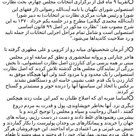
⭕️تقریبا ۹ ماه قبل از برگزاری انتخابات مجلس چهارم، بحث نظارت
استصوابی شورای نگهبان با نامه آیت‌الله رضوانی (‌از فقهای این
شورا و رئیس هیات مرکزی نظارت بر انتخابات) به دبیر شورا
(آیت‌الله محمدی گیلانی) مطرح و در جلسه یکم خرداد ۱۳۷۰ به این
شرح مصوب شد: "نظارت‌ مذکور در اصل‌ ۹۹ قانون‌ اساسی‌
استصوابی‌ است‌ و شامل‌ تمام‌ مراحل‌ اجرایی‌ انتخابات‌ از جمله‌ تایید
و رد صلاحیت‌ کاندیداها می‌شود."
⭕️از آنزمان شخصیتهای میانه رو از کروبی و علی مطهری گرفته تا
هاجر چنارانی و پروانه سلحشوری و نطق کم سابقه او در مجلس
مبنی بر همه پرسی برای کنارزدن اصل نظارت استصوابی، تا بخش
بزرگی از نمایندگان مجلس های گذشته تلاش کردند که اصل نظارت
استصوابی را یک محدود و یا مردود کنند ولی آنها هیچگاه موفق به
کنار زدن یا یک قدم عقب نشینی خامنه ای و دستگاهش نشدند
برعکس با اتخاذ این سیاستها آنها را درنده خوتر و مستبدتر و گستاخ
تر کردند.
⭕️اساسا ضربه ای که اصلاح طلبان به کمر این ملت زدند هیچکس
دیگری نزد. آنها بخاطر خویشاوندی، پول و قدرت به مردم دروغ
گفتند ، اعمال روحانیت و سپاه و مجلس را توجیح کردند و با
بیشرمی رهنمودهای غلط دادند و دست در دست رژیم، رسانه های
جهان را خریدند و پیمانکارهای بی وجدان پولپرست را بکار گماردند و
جنبش بی غیرتی و بی اعتمادی براه انداختند. این خودفروشان هرگز
به فکر مردم نبودند. مهارتهای خود را فروختند و میفروشند تا طعام