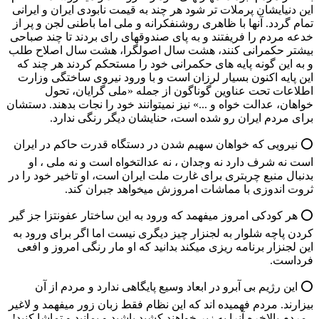
این دنیایشان پرملات تر شود هر چند به قیمت نابودی ایران و ایرانی
تمام گردد. آنها با ظاهری روشنفکرانه و ملی اما باطنی لجن و پر از
خدعه مردم را فریفتند و به پای صندوقهای رای بردند تا چند صباحی
بیشتر حکمرانی کنند، هشت سال اصولگرا، هشت سال اصلاح طلب
و به این گونه پایه های حکمرانی خود را مستحکم کردند هر چند که
این پایه اکنون بسیار لرزان است و با ورود نیروی ساختگی وزارت
اطلاعات تحت عناوین گوناگون از جمله «ملی گرایان، تحول
خواهان، عدالت خواه و ...» نیز نمیتوانند خود را نجات بدهند. دستشان
برای مردم ایران رو شده است، حنایشان دیگر رنگی ندارد.
⭕️ نیرویی که خواهان سهیم شدن در دستگاه قدرت حاکم در ایران
است نه شرف دارد نه وجدان ، نه عدالتخواه است و نه ملی ، او
بدنبال منبع چربتری برای غارت ملت ایران است، او تاخیر خود را در
ثروت اندوزی با مماشات امروزش میخواهد جبران کند.
⭕️ هر کودکی امروز میفهمد که ورود به این ساختار عفونتزا جز گیر
کردن پاچه شلوار به لجنزار چیز دیگری نیست اما اگر برای ورود به
این لجنزار برنامه ریزی میکند بدانید که او مار رنگی امروز و افعی
فرداست.
⭕️ این رژیم بی آبرو در ابعاد وسیع پایگاهی ندارد و مردم از آن
بیزارند. مردم فهمیده اند که این نظام فقط زبان زور میفهمد و لاغیر
، مردم بالاخره آنرا به زیر خواهند کشید باشید و بمانید و تماشا کنید!