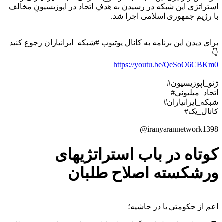
استراتژی این شبکه در رسیدن به هدفِ اتحاد در اپوزیسیونِ مخالف
با رژیم جمهوری اسلامی اجرا شد.
برای دیدن این برنامه به کانال یوتیوب #شبکه_ایرانیاران رجوع کنید
👇
https://youtu.be/QeSoO6CBKm0
#ژنو_اپوزیسیون
#اتحاد_میلیونی
#شبکه_ایرانیاران
#کانال_یک
@iranyarannetwork1398
کوتاه در باب استراتژیهای
ورشکسته اصلاح طلبان
اعم از حکومتی یا در حاشیه؛