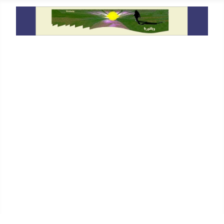
خانه
معرفی
دیدگاه
گفتگو و سخنرانی ها
حقوق بشر
یادداشت ها
På Svenska
In English
پیوندها
جستجو