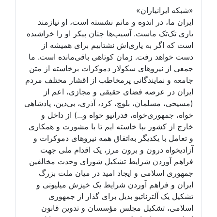
«شبکه ایرانیاران»
ایران ما، در اندوه و ماتم نشسته است، او نیازمند
یاری تک‌تک ماست. آسیب‌ها چنان پیکر او را خراشیده
است که اگر به یاری‌اش نشتابیم برای همیشه از
دست خواهد رفت. زمان کوتاهی باقی‌مانده است. ما
جمعی از نیروهای سکولار دموکرات برخاسته از متن
جامعه و نمایندگانی پرمخاطب از اقشار مختلف مردم
ایران در عرصه فضای حقیقی و مجازی، اعم از
(مسیحی، مسلمان، بلوچ، کرد، آذری، بی‌دین، پادشاهی
خواه، جمهوری‌خواه، فدراتیو خواه و...) از داخل و
خارج از کشور بپا خاسته ایم تا با مشورت و همکاری
و تعامل با یکدیگر به‌اتفاق همه نیروهای دموکرات و
آزادیخواه درون و برون مرز، یک اقدام ملی جهت
فراهم آوردن شرایط تشکیل شورای وحدت مخالفین
جمهوری اسلامی و ایجاد امید در میان ملت بزرگ
ایران و فراهم آوردن شرایط یک خیزش میلیونی و
تشکیل یک آلترناتیو بدیل برای گذار از جمهوری
اسلامی، تشکیل مجلس مؤسسان و تدوین قانون