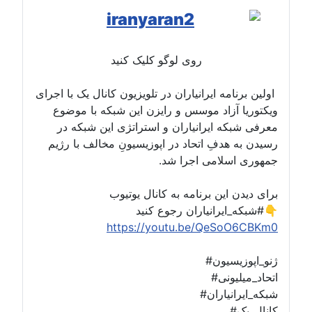
روی لوگو کلیک کنید
اولین برنامه ایرانیاران در تلویزیون کانال یک با اجرای
ویکتوریا آزاد موسس و رایزن این شبکه با موضوع
معرفی شبکه ایرانیاران و استراتژی این شبکه در
رسیدن به هدفِ اتحاد در اپوزیسیونِ مخالف با رژیم
جمهوری اسلامی اجرا شد.
برای دیدن این برنامه به کانال یوتیوب
#شبکه_ایرانیاران رجوع کنید👇
https://youtu.be/QeSoO6CBKm0
#ژنو_اپوزیسیون
#اتحاد_میلیونی
#شبکه_ایرانیاران
#کانال_یک