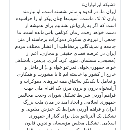
«شبکه ایرانیاران»
ایران ما، در اندوه و ماتم نشسته است، او نیازمند
یاری تک‌تک ماست. آسیب‌ها چنان پیکر او را خراشیده
است که اگر به یاری‌اش نشتابیم برای همیشه از
دست خواهد رفت. زمان کوتاهی باقی‌مانده است. ما
جمعی از نیروهای سکولار دموکرات برخاسته از متن
جامعه و نمایندگانی پرمخاطب از اقشار مختلف مردم
ایران در عرصه فضای حقیقی و مجازی، اعم از
(مسیحی، مسلمان، بلوچ، کرد، آذری، بی‌دین، پادشاهی
خواه، جمهوری‌خواه، فدراتیو خواه و...) از داخل و
خارج از کشور بپا خاسته ایم تا با مشورت و همکاری
و تعامل با یکدیگر به‌اتفاق همه نیروهای دموکرات و
آزادیخواه درون و برون مرز، یک اقدام ملی جهت
فراهم آوردن شرایط تشکیل شورای وحدت مخالفین
جمهوری اسلامی و ایجاد امید در میان ملت بزرگ
ایران و فراهم آوردن شرایط یک خیزش میلیونی و
تشکیل یک آلترناتیو بدیل برای گذار از جمهوری
اسلامی، تشکیل مجلس مؤسسان و تدوین قانون
اساسی نوین اقدام کنیم. بقیه در پتیشن زیر قابل