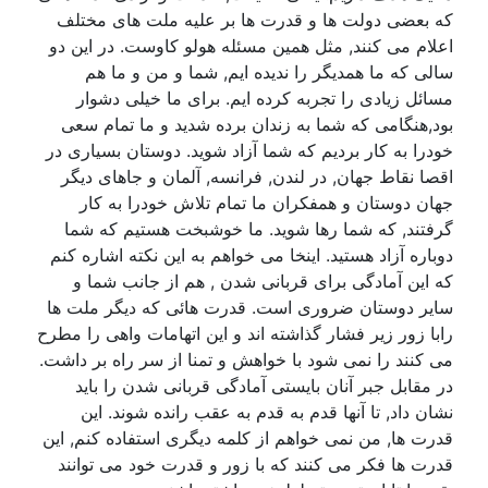
که بعضی دولت ها و قدرت ها بر علیه ملت های مختلف
اعلام می کنند, مثل همین مسئله هولو کاوست. در این دو
سالی که ما همدیگر را ندیده ایم, شما و من و ما هم
مسائل زیادی را تجربه کرده ایم. برای ما خیلی دشوار
بود,هنگامی که شما به زندان برده شدید و ما تمام سعی
خودرا به کار بردیم که شما آزاد شوید. دوستان بسیاری در
اقصا نقاط جهان, در لندن, فرانسه, آلمان و جاهای دیگر
جهان دوستان و همفکران ما تمام تلاش خودرا به کار
گرفتند, که شما رها شوید. ما خوشبخت هستیم که شما
دوباره آزاد هستید. اینخا می خواهم به این نکته اشاره کنم
که این آمادگی برای قربانی شدن , هم از جانب شما و
سایر دوستان ضروری است. قدرت هائی که دیگر ملت ها
رابا زور زیر فشار گذاشته اند و این اتهامات واهی را مطرح
می کنند را نمی شود با خواهش و تمنا از سر راه بر داشت.
در مقابل جبر آنان بایستی آمادگی قربانی شدن را باید
نشان داد, تا آنها قدم به قدم به عقب رانده شوند. این
قدرت ها, من نمی خواهم از کلمه دیگری استفاده کنم, این
قدرت ها فکر می کنند که با زور و قدرت خود می توانند