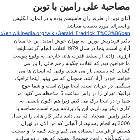
مصاحبۀ علی رامین با توبن
آقای توبن از طرفداران فاشیسم بوده و در المان، انگلیس
و استرالیا مورد تعقییب میباشد
http://en.wikipedia.org/wiki/Gerald_Fredrick_T%C3%B6ben
دکتر فریدریش توربن: به تهران خوش آمدید. این جا میدان
آزادی است.اینجا در سال 1979 انقلاب انجام گرفت.اینجا
آرزوی آزادی از تسلط قدرت های خارجی به وقوع پیوست.
ما خواهیم دید, که انقلاب چگونه زخم هائی را باز می
گشاید, که بایستی باز می شدند. وقتی که انسان ها می
خواهند خودرا آزاد کنند. همچنان که می بینید, اینجا ترافیک
سنگینی در جریان است. اینجا تهران است و شما عوج
ترافیک تهران را در راس ساعت 5 ملاحظه می کنید. من
شما را در اینجا ترک می کنم, زیرا هم اکنون بایستی به
کاری دیگر بپردازیم. این یک برنامه ویژه است.مصاحبه با
دکتر رامین. همچنان که می دانید دکتر کار هائی را در سال
2006 به انجام رسانید. از آنجائی که من الآن در تهران
هستم, از فرصت استفاده می کنم و چند کلمه با او صحبت
می کنم.آقای رامین خوشحال هستم که بعد از دو سال با