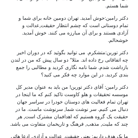
شما هستم.
دکتر رامین:حوش آمدید. تهران دومین خانه برای شما و
تمام دوستانی است که چشم انتظار حقیقت,عدالت و
آزادی هستند و برای آن مبارزه می کنند. خوش آمدید.
خوشحالم.
دکتر توربن:متشکرم. می توانید بگوئید که در دوران اخیر
چه اتفاقاتی رخ داده اند. مثلا" دو سال پیش که من در لندن
بازداشت شدم. شما نامه نگاری کردید و مطالبی را جمع
بندی کردید. در این موارد چه فکر می کنید؟
دکتر رامین: آقای دکتر توربن! من باید به عنوان مدیر کل
موسسه تحقیقات و هلو کاوست تاکید کنم که ما اینجا در
تهران تمام فعالیت های دوستان خودرا در سراسر جهان
دنبال می کنیم. سر نوشت شما, سرنوشت ماست. ما در
حقیقت یک گروه هستیم که اهدافمان مشترک است, هر
چند که ملیت, مذهب, فرهنگ و تاریخمان متفاوت می باشد.
ما یک هدف داریم: یعنی حقیقت, عدالت و آزادی. ادعا هائی