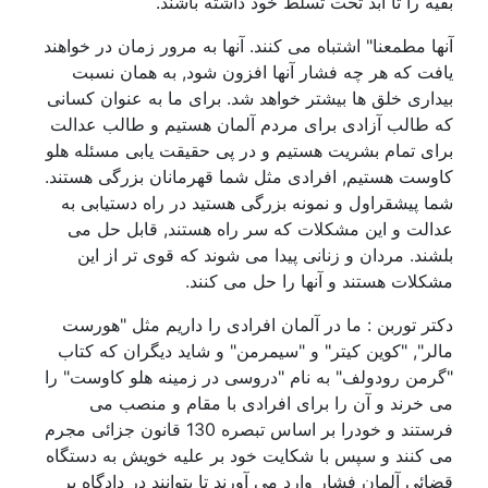
بقیه را تا ابد تحت تسلط خود داشته باشند.
آنها مطمعنا" اشتباه می کنند. آنها به مرور زمان در خواهند
یافت که هر چه فشار آنها افزون شود, به همان نسبت
بیداری خلق ها بیشتر خواهد شد. برای ما به عنوان کسانی
که طالب آزادی برای مردم آلمان هستیم و طالب عدالت
برای تمام بشریت هستیم و در پی حقیقت یابی مسئله هلو
کاوست هستیم, افرادی مثل شما قهرمانان بزرگی هستند.
شما پیشقراول و نمونه بزرگی هستید در راه دستیابی به
عدالت و این مشکلات که سر راه هستند, قابل حل می
بلشند. مردان و زنانی پیدا می شوند که قوی تر از این
مشکلات هستند و آنها را حل می کنند.
دکتر توربن : ما در آلمان افرادی را داریم مثل "هورست
مالر", "کوین کیتر" و "سیمرمن" و شاید دیگران که کتاب
"گرمن رودولف" به نام "دروسی در زمینه هلو کاوست" را
می خرند و آن را برای افرادی با مقام و منصب می
فرستند و خودرا بر اساس تبصره 130 قانون جزائی مجرم
می کنند و سپس با شکایت خود بر علیه خویش به دستگاه
قضائی آلمان فشار وارد می آورند تا بتوانند در دادگاه بر