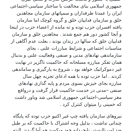
جمهوری اسلامی بنای مخالفت با ساختار سیاسی-اجتماعی
ایران را عمدتا طرفداران و سمپاتهای سازمان مجاهدین
خلق و سازمان فداییان خلق و گروه کوچک اما سازمان
یافته افسران حزب توده و ته مانده از اعضاء حزب در اینجا
و آنجا کشور دور هم جمع شدند . مجاهدین خلق و سازمان
فداییان خلق که سالها در زندان بودند ، بعلت عدم آگاهی از
مناسبات اجتماعی و شرایط مبارزات علنی ، بجای
سازماندهی نهادهای مدنی و صنفی وفعالیت علنی و بدنبال
همان تفکر مبارزه مسلحانه که حاکمیت ناگزیر در نهایت
غیر دموکراتیک خواهد بود ، شروع به یارگیری و ساماندهی
کردند . اما حزب توده با همه ادعای تجربه چهل سال
مبارزه بجای خیزش بسوی مردم و پایه گذاری نهادهای
صنفی –مدنی در خدمت حاکمیت قرار گرفت و درواقع
مغز سیاسی-اجتماعی جمهوری اسلامی شد وباور داشت
که خمینی را میتوان کنترل کرد .
نیروهای سازمان یافته چپ غیر اکتیو حزب توده که پایگاه
چندانی نداشت ، بدلیل وجه اشتراک با حاکمیت که بر طبل
ضد امپریالیستی نابخردانه خود میکوبید هم آوا گردید .البته