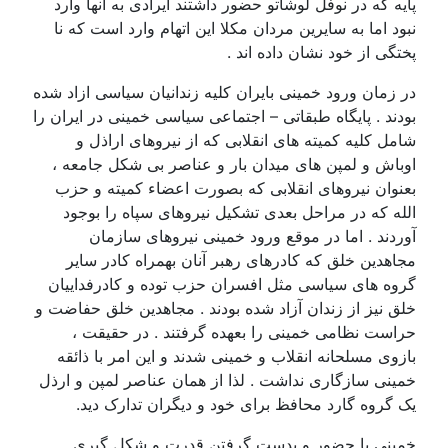
پایه که در نوفل لوشاتو حضور داشتند ایرادی به انها وارد
نبود اما به سایرین مردان مکلا این اتهام وارد است که نا
پختگی از خود نشان داده اند .
در زمان ورود خمینی بایران کلیه زندانیان سیاسی ازاد شده
بودند . پایگاه طبقاتی – اجتماعی سیاسی خمینی در ایران را
شامل کلیه کمیته های انقلابی که از نیروهای اراذل و
اوباش و لمپن های میدان بار و عناصر بی شکل جامعه ،
بعنوان نیروهای انقلابی که بصورت اعضاء کمیته و حزب
الله که در مراحل بعدی تشکیل نیروهای سپاه را بوجود
آوردند . اما در موقع ورود خمینی نیروهای سازمان
مجاهدین خلق که کادرهای رهبر آنان بهمراه کادر سایر
گروه های سیاسی مثل افسران حزب توده و کادرفداییان
خلق نیز از زندان آزاد شده بودند . مجاهدین خلق حفاضت و
حراست نظامی خمینی را بعهده گرفتند . در حقیقت ،
بازوی مسلحانه انقلاب و خمینی شدند و این امر با ذائقه
خمینی سازگاری نداشت . لذا از همان عناصر لمپن و ارذل
یک گروه گارد محافظ برای خود و دیگران تدارک دید.
خمینی با حضور و بدست گرفتن قدرت و شکل گیری