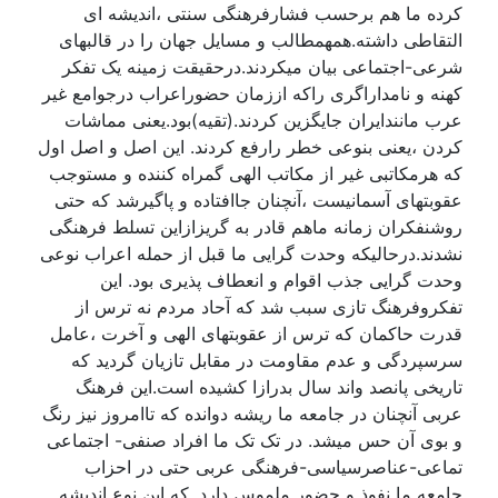
کرده ما هم برحسب فشارفرهنگی سنتی ،اندیشه ای
التقاطی داشته.همهمطالب و مسایل جهان را در قالبهای
شرعی-اجتماعی بیان میکردند.درحقیقت زمینه یک تفکر
کهنه و نامداراگری راکه اززمان حضوراعراب درجوامع غیر
عرب مانندایران جایگزین کردند.(تقیه)بود.یعنی مماشات
کردن ،یعنی بنوعی خطر رارفع کردند. این اصل و اصل اول
که هرمکاتبی غیر از مکاتب الهی گمراه کننده و مستوجب
عقوبتهای آسمانیست ،آنچنان جاافتاده و پاگیرشد که حتی
روشنفکران زمانه ماهم قادر به گریزازاین تسلط فرهنگی
نشدند.درحالیکه وحدت گرایی ما قبل از حمله اعراب نوعی
وحدت گرایی جذب اقوام و انعطاف پذیری بود. این
تفکروفرهنگ تازی سبب شد که آحاد مردم نه ترس از
قدرت حاکمان که ترس از عقوبتهای الهی و آخرت ،عامل
سرسپردگی و عدم مقاومت در مقابل تازیان گردید که
تاریخی پانصد واند سال بدرازا کشیده است.این فرهنگ
عربی آنچنان در جامعه ما ریشه دوانده که تاامروز نیز رنگ
و بوی آن حس میشد. در تک تک ما افراد صنفی- اجتماعی
تماعی-عناصرسیاسی-فرهنگی عربی حتی در احزاب
جامعه ما نفوذ و حضور ملموس دارد. که این نوع اندیشه