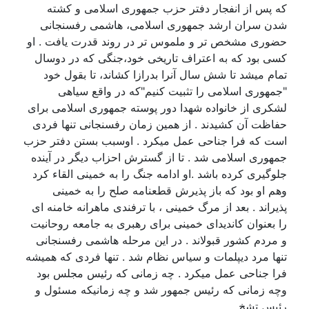
که پس از انفجار دفتر حزب جمهوری اسلامی و کشته
شدن سران ارشد جمهوری اسلامی، هاشمی رفسنجانی
حضوری مشخص تر و ملموس تر در روند قدرت یافت . او
کسی بود که به اعتراف تاریخی خود،جنگی که در دوسال
تمام میشد تا شش سال آنرا بدرازا کشاند، تا بقول خود
"جمهوری اسلامی را تثبیت کنیم"که در واقع سیاهی
لشکری از خانواده شهدا دور پوسته جمهوری اسلامی برای
حفاظت آن کشیدند . از همین زمان رفسنجانی تنها فردی
است که فرا جناحی عمل میکرد . اوسبب بستن دفتر حزب
جمهوری اسلامی شد . تا از گسترش احزاب دیگر در آینده
جلوگیری کرده باشد .او ادامه جنگ را به خمینی القاء کرد
وهم او بود که باز پذیرش قطعنامه صلح را به خمینی
پذیراند . بعد از مرگ خمینی ، با ترفندی ماهرانه خامنه ای
را بعنوان کاندیدای خمینی برای رهبری به جامعه روحانیت
و مردم کشور قبولاند . در این مرحله هاشمی رفسنجانی
تنها مرد دیپلمات و سیاس نظام شد . تنها فردی که همیشه
فرا جناحی عمل میکرد . چه زمانی که رئیس مجلس بود
وچه زمانی که رئیس جمهور شد و چه زمانیکه مسئول و
رئیس تشخ