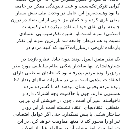
گرایی تئوکراتیک،سبب و علت ناپیوندگی ممکن در جامعه
ما بود وهست،زیرا این عامل در وحدت ملی نقش بسیار
منفی بازی کرده و حاکمان نیز بخوبی از این تضاد در درون
جامعه برای بقای خود استفاده میکردند.(مارکسیست
اسلامی) نمونه آنست.این شیوه تفکرسبب بی اعتمادی
نسبت به هم دربطن جامعه شد.بارزترین نمونه این تفکر
بازمانده تاریخی درمبارزات57بود که کلیه مردم در
یک نظر متفق القول بودند.بدون تبادل نظرو بازدید در
شعارهایشان. تنها ساختار شکنی نظام سلطنتی مورد نظر
بود,زیرا توده مردم نپذیرفته بود که خاندان سلطنتی دارای
اعتقادات مذهبی است ولی در مبارزات سالهای بعداز 57
,توده مردم بخوبی نشان میدهند که با گسترده مرده
همسویی ندارند. چون با حاکمیت وجه اشتراک دارد و
ناخواسته اسیر آن است . چون در خویشتن آنان نیز بی
منطقی اعتقادبجای اعتقاد نشسته است .از این رودر
ساختار شکنی پا پیش نمیگذارد. حتی اگر عوامل اقتصادی
نیز او را مجبور کند تا مدتها مقاومت خواهد کرد. در این
شرایط و شرایط مشابه آن در سالهای قبل از انقلاب