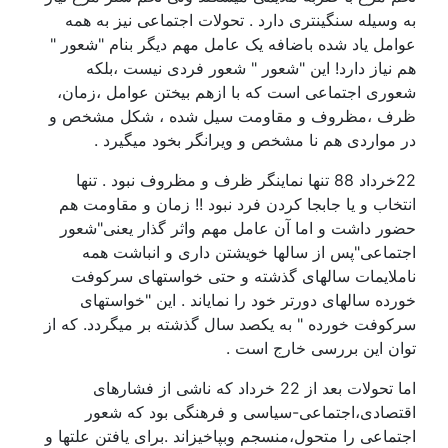
به وسیله سنگینتری دارد . تحولات اجتماعی نیز به همه
عوامل یاد شده باضافه یک عامل مهم دیگر بنام "شعور "
هم نیاز دارد! این "شعور " شعور فردی نیست ،بلکه
شعوری اجتماعی است که با ازهم بیختن عوامل ،زمان،
ظرف ،مظروف و مقاومت سیل شده ، شکل مشخص و
در مواردی هم نا مشخص و ویرانگر بخود میگیرد .
22خرداد 88 تنها نماینگر ظرف و مظروف نبود . تنها
انتخاب و یا جابجا کردن فرد نبود !! زمان و مقاومت هم
حضور داشت و اما آن عامل مهم واثر گذار یعنی"شعور
اجتماعی"پس از سالها خویشتن داری و انباشت همه
ناملایمات سالهای گذشته و حتی خواستهای سرکوفت
خورده سالهای دورتر خود را نمایاند . این "خواستهای
سرکوفت خورده " به یکصد سال گذشته بر میگردد. که از
توان این بررسی خارج است .
اما تحولات بعد از 22 خرداد که ناشی از فشارهای
اقتصادی،اجتماعی-سیاسی و فرهنگی بود که شعور
اجتماعی را متحول،منسجم وبپاخیزاند .برای یافتن علتها و