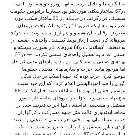
به انگیزه ها و دلایل برجسته آنها روبرو خواهیم بود . الف-
در57 ساختارشکنی موردنظر بود،شعارها برتعویض حکومت
سلطنتی قرارگرفت در حالیکه در 88ساختار شکنی مورد
نظر نبود ،نه اینکه ضرورتا "نیاز"نبود بلکه بافت نیروهای
معترض ازقبل با آن همسو و هم آواز نشده بودند. ب- در57
نیروهای کار دست از باز تولید کشیدند . واحدهای صنعتی را
به تعطیلی کشاندند . در88 نیروهای کار بصورت پیوسته و
جمعی اقدام به تعطیل واحدهای صنعتی نکردند. ج- در57
نهادهای صنفی و سندیکایی نیم بند و نهادهای مدنی کم جان
اما موجود مانند احزاب و سازمانهای متعدد ، خصوصا
موضع گیری حزب توده که جبهه انقلاب در حال شکل
گیری را ضد امپریالیستی اعلام کرد ، که این خود سبب
پیوستن بخشی از"توده ها "به انقلاب بود .حال آنکه در 88
هیچ نهاد صنفی و یا احزاب و نیروهای سابقه دار حضور
مستقل و مشخصی نداشتند ، تنها احزاب تعریف شده در
محاط ایدئولوژی غالب مثل جبهه مشارکت ، کارگزاران،
حزب اعتماد ملی بود . حتی احزاب ملی - مذهبی و نهضت
آزادی بطور مستقل و با برنامه حضور نداشتند . د – نکته
قابل توجه اینکه در57 زنان تحصیل کرده و سنتی علیرغم