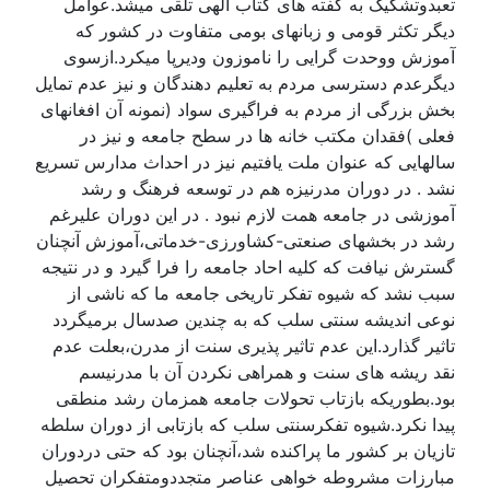
تعبدوتشکیک به گفته های کتاب الهی تلقی میشد.عوامل
دیگر تکثر قومی و زبانهای بومی متفاوت در کشور که
آموزش ووحدت گرایی را ناموزون ودیرپا میکرد.ازسوی
دیگرعدم دسترسی مردم به تعلیم دهندگان و نیز عدم تمایل
بخش بزرگی از مردم به فراگیری سواد (نمونه آن افغانهای
فعلی )فقدان مکتب خانه ها در سطح جامعه و نیز در
سالهایی که عنوان ملت یافتیم نیز در احداث مدارس تسریع
نشد . در دوران مدرنیزه هم در توسعه فرهنگ و رشد
آموزشی در جامعه همت لازم نبود . در این دوران علیرغم
رشد در بخشهای صنعتی-کشاورزی-خدماتی،آموزش آنچنان
گسترش نیافت که کلیه احاد جامعه را فرا گیرد و در نتیجه
سبب نشد که شیوه تفکر تاریخی جامعه ما که ناشی از
نوعی اندیشه سنتی سلب که به چندین صدسال برمیگردد
تاثیر گذارد.این عدم تاثیر پذیری سنت از مدرن،بعلت عدم
نقد ریشه های سنت و همراهی نکردن آن با مدرنیسم
بود.بطوریکه بازتاب تحولات جامعه همزمان رشد منطقی
پیدا نکرد.شیوه تفکرسنتی سلب که بازتابی از دوران سلطه
تازیان بر کشور ما پراکنده شد،آنچنان بود که حتی دردوران
مبارزات مشروطه خواهی عناصر متجددومتفکران تحصیل