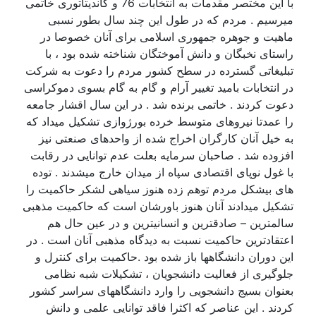
با این مختصر مقدمات به انتخابات 76 و کاندیتاتوری خاتمی
میرسیم . مردم که در طول این چند سال بطور نسبی
ماهیت و جوهره جمهوری اسلامی برای آنان خصوصا در
راستای نخبگان و دانش آموختگان شناخته شده بود ، با
تبلیغاتی گسترده در سطح کشور مردم را دعوت به شرکت
در انتخابات بامید تغییر آرام و گام به گام بسوی دموکراسی
دعوت کردند . خاتمی برنده شد . در این سال اقشار جامعه
را عمدتا نیروهای متوسط خرده بورژوازی تشکیل میداد که
به خیل آنان کارگران اخراج شده از واحدهای صنعتی نیز
افزوده شد . صاحبان سرمایه بعلت عدم توانایی در رقابت
با غول نوپای اقتصادی سپاه از میدان خارج میشدند . توده
های بیشکل مردم توهم زده هنوز سیاهی لشکر حاکمیت را
تشکیل میدادند آنان هنوز باورشان است که حاکمیت مذهبی
سالمترین – صادقترین و انسانیترین و در عین حال هم
اعتقادترین حاکمیت نسبت به دیدگاه مذهبی آنان است . در
این دوران دانشگاهها باز شده بود .حاکمیت برای کنترل و
جلوگیری از فعالیت دانشجویان ، تشکیلات شبه نظامی
بعنوان بسیج دانشجویی را وارد دانشگاههای سراسر کشور
کردند . این عناصر که اکثرا فاقد توانایی علمی و دانش