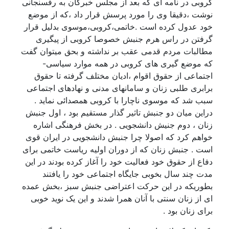
کروبی در نامه ای که بعد از مجلس خبرگان به رفسنجانی
نوشت ،دقیقا وی را مورد پرسش قرار داد ،که از موضع
خود عدول کرده است .خاتمی،کروبی،موسوی بدلیل قرار
گرفتن در راس هرم جنبش خصوصا کروبی از پیگیری
مطالبات مردم قدمی عقب بر نداشته و بحق میتوان گفت
که موضع گیری های کروبی در همه موارد سیاسی-
اجتماعی از حقوق اقوام ،ادیان مختلف گرفته تا حقوق
برابری طلبی زنان و سامانهای مدنی و نهادهای اجتماعی
سبب شد که موسوی ناچارا با کروبی همصدائی نماید .
دراین میان دو جنبش تاثیر گذار مستقیم بود ، اول جنبش
زنان ، دوم جنیش دانشجویی . در بخش فرهنگی اشاره
خواهم کرد که اصولا چرا جنبش دانشجویی در ایران قوی
است . جنبش زنان که از دوران اولیه ریاست خاتمی برای
دفاع از حقوق خود فعالیت خود را آغاز کرده بودند در این
مدت چند سال بخوبی جایگاه اجتماعی خود را یافتند
بطوریکه در این حرکت اعتراضی جنبش سبز ،بخش عمده
ای از زنان سنتی با آنان همرا شدند و این یک نوید خوبی
برای زنان بود .