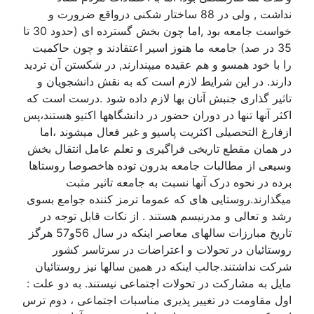
نداشت , ولی در 88 ساختار شکنی درواقع ضرورت و
خواست جامعه بود ,اما چون بخش گسترده ای (حدود 30 تا
35 در صد) جامعه ما هنوز اسیر اعتقادند و چون حاکمیت
را با خود همسو و هم عقیده میپندارند, در شکستن آن تردید
دارند. در این شرایط لازم است که به نقش دانشجویان و
تاثیر گذاری جنبش آنان بها لازم داده شود .درست است که
اکثر آنها تنها در دوران حضور در دانشگاهها اکتیو هستند،پس
ازفارغ التحصیلی اکثریت پاسیو و غیر فعال میشوند ،اما
در همان مقطع تاریخی فراگیری و تعلم عامل انتقال بخش
وسیعی از مطالبات جامعه بدرون توده هاخصوصا روستاها
برده در نحوه درک آنها نسبت به جامعه تاثیر مثبت
میگذارند.روستایی های که عموما ترمز کننده جوامع بسوی
رشد و تعالی و مدرنیسم هستند . از نکات قابل توجه در
تاریخ مبارزات سالهای معاصر اینکه در سال 56و57 هرگز
روستائیان در تحولات و اعتراضات در سرتاسر کشور
شرکت نداشتند.جالب اینکه در همین سالها نیز روستائیان
مایل به مشارکت در تحولات اجتماعی نیستند. به دو علت :
اول مقاومت در تغییر پذیری مناسبات اجتماعی ، دوم ترس