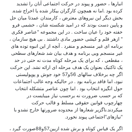
انبارها ، حضور و پیوند در حرکت اجتماعی آنان را تشدید
کرده بود .اما نه همچون کارگران بیکار شده یا اخراج شده.
بخش دیگر این نیروهای معترض ، کارمندان عمدتا میان حل
و پایین دست بودند که در امید شکسته شان ، خشمی فرو
خفته خود را عیان ساخت . در این مجموعه "عناصر فکری
" ازهر قلم و کیشی حضور مادی داشتند . بی هیچ سازمان ،
برنامه ای غیر منسجم و منفرد . آنچه از این انبوه توده های
غیر منسجم وبی برنامه و هدف بیان شد شعارهای سطحی
، مقطعی ، که برای یک مرحله کوتاه مدت نه حتی در حد
یک تاکتیک بعنوان یک هدف مرحله ای ارائه نشد. این حرکت
اگر چه برخلاف سالهای 56و57 خود جوش و پوپولیستی
نبود، اما فاقد برنامه بود . در حالیکه وجه غالب اجتماعات
حول انگیزه انتخاب بود . اما چون عناصر متشکله انتخاب
که بر حسب ضرورت نه برحسب نیاز میبایست در
چهارچوب قوانین حقوقی مسلط و قالب حرکت
میکردند.ناگزیر شعارها از محدوده ضرورتها خارج نشدو با
"نیازهای"اجتماعی پیوند نخورد.
اگر یک قیاس کوتاه و برش شده ازبین57و88صورت گیرد ،