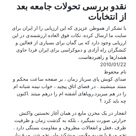
نقدو بررسی تحولات جامعه بعد
از انتخابات
با تشکر از هموطن عزیزی که این ارزیابی را از ایران برای
سایت ما ارسال کرده. نکات فوق العاده ارزشمندی در این
ارزیابی وجود دارد که بی گمان برای بسیاری از فعالین و
کنشگران راه آزادی و دموکراسی برای ایران فردا حاوی
هشدارها و راهبردهاست.
2010/01/22
نام محفوظ
صدای کوبش پای سرباز زمان ، بر صفحه ساعت محکم و
ممتد مینشیند . در فضای اتاق پیچید ، خواب نیمه شبانه ام
را در هم میریزد.رویاهای آشفته ام را درهم میتند .اکنون
چه باید کرد ؟
انفجار در یک مخزن مایع در همان آغاز نخستین واکنش
حرارتی صورت نمیگیرد ، بلکه به گذشت زمان و ظرفیت
ظرف ،فعل و انفعالات مظروف و مقاومت بستگی دارد .
تخم مرغ با ضربه ملایمی میشکند ولی تخم شتر مرغ نیاز