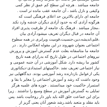
جامعه میباشد . هرچه این سطح کم عمق از نظر کمی
وکیفی و نازل باشد ، آن جامعه عقب مانده تر است .
جامعه ای دارای بالاترین حد اعلای فرهنگی است که
هرگونه آزادی که به حدود آزادی دیگران خدشه وارد نکند
،مجاز میباشد . فرهنگ یک جامعه از ظرفیت پذیری افراد
آن جامعه در قبال دیگران تعریف میشود.آزادی بیان
،قلم،اندیشه،دین،جنسیت،قومیت وبرابری در همه سطوح
اجتماعی بعنوان شهروند در این مقوله انعکاس دارند . در
جامعه ما متاسفانه بعلت عدم گسترش آموزش و پرورش
نیروهای اجتماعی در طول تاریخ که بدرازای همه تاریخ
کشور ما ریشه دارد. شکل آموزشی در آن جنبه عمومی و
نیاز اجتماعی تعریف نشد .حاکمیتهای استبدادی-دیکتاتوری
یکی ازعوامل بازدارنده رشد آموزشی بودند. دیدگاههایی نیز
وجود داشت که رشد و آموزش اجتماعی را مغایر با بقا و
استمرار حاکمیت خود میدانستند . حوزه های علمیه هرگز
تمایلی به گسترش آموزش در سطح وسیع را نداشتند . زیرا
برای این جماعت خلق الله باید باور دار روحانیت باشد .پس
باید مقلد و متعبد باشد.رشد شعور آنان یعنی گریز از