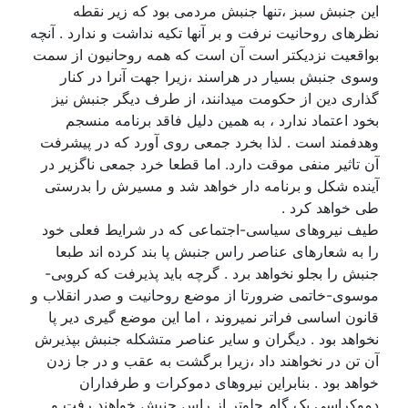
این جنبش سبز ،تنها جنبش مردمی بود که زیر نقطه
نظرهای روحانیت نرفت و بر آنها تکیه نداشت و ندارد . آنچه
بواقعیت نزدیکتر است آن است که همه روحانیون از سمت
وسوی جنبش بسیار در هراسند ،زیرا جهت آنرا در کنار
گذاری دین از حکومت میدانند، از طرف دیگر جنبش نیز
بخود اعتماد ندارد ، به همین دلیل فاقد برنامه منسجم
وهدفمند است . لذا بخرد جمعی روی آورد که در پیشرفت
آن تاثیر منفی موقت دارد. اما قطعا خرد جمعی ناگزیر در
آینده شکل و برنامه دار خواهد شد و مسیرش را بدرستی
طی خواهد کرد .
طیف نیروهای سیاسی-اجتماعی که در شرایط فعلی خود
را به شعارهای عناصر راس جنبش پا بند کرده اند طبعا
جنبش را بجلو نخواهد برد . گرچه باید پذیرفت که کروبی-
موسوی-خاتمی ضرورتا از موضع روحانیت و صدر انقلاب و
قانون اساسی فراتر نمیروند ، اما این موضع گیری دیر پا
نخواهد بود . دیگران و سایر عناصر متشکله جنبش بپذیرش
آن تن در نخواهند داد ،زیرا برگشت به عقب و در جا زدن
خواهد بود . بنابراین نیروهای دموکرات و طرفداران
دموکراسی یک گام جلوتر از راس جنبش خواهند رفت و