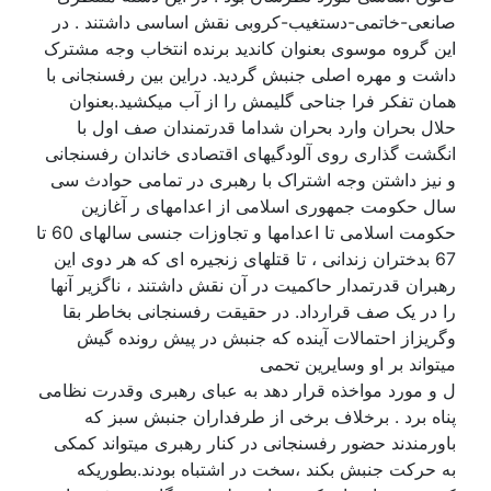
صانعی-خاتمی-دستغیب-کروبی نقش اساسی داشتند . در
این گروه موسوی بعنوان کاندید برنده انتخاب وجه مشترک
داشت و مهره اصلی جنبش گردید. دراین بین رفسنجانی با
همان تفکر فرا جناحی گلیمش را از آب میکشید.بعنوان
حلال بحران وارد بحران شداما قدرتمندان صف اول با
انگشت گذاری روی آلودگیهای اقتصادی خاندان رفسنجانی
و نیز داشتن وجه اشتراک با رهبری در تمامی حوادث سی
سال حکومت جمهوری اسلامی از اعدامهای ر آغازین
حکومت اسلامی تا اعدامها و تجاوزات جنسی سالهای 60 تا
67 بدختران زندانی ، تا قتلهای زنجیره ای که هر دوی این
رهبران قدرتمدار حاکمیت در آن نقش داشتند ، ناگزیر آنها
را در یک صف قرارداد. در حقیقت رفسنجانی بخاطر بقا
وگریزاز احتمالات آینده که جنبش در پیش رونده گیش
میتواند بر او وسایرین تحمی
ل و مورد مواخذه قرار دهد به عبای رهبری وقدرت نظامی
پناه برد . برخلاف برخی از طرفداران جنبش سبز که
باورمندند حضور رفسنجانی در کنار رهبری میتواند کمکی
به حرکت جنبش بکند ،سخت در اشتباه بودند.بطوریکه