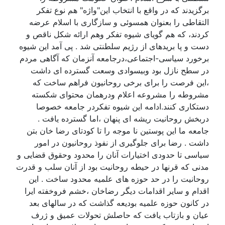
برگزیدند که در واقع با انتخاب این"واژه" هم نوع تفکر
التقاطی را بعنوان همسوئی و سازگاری با اسلام عرضه
کردند، که هم گویای شیوه تفکر وهم ارائه شکل ناقص و
دست و پا بریدهای از رژیم سلطنتی شد . پی آمد این شیوه
برخورد سیاسی-اجتماعی،درجامعه آنزمان که آگاهی مردم
در سطح نازل بود وبیسوادی وسعت گسترده ای داشت
،این فرصت را برای برخی روحانیون فراهم ساخت که
مشروطه را مشروعه اعلام ودرهمان محتوای شکسته
دستکاری کنند.ادامه این شیوه تفکردر جامعه خصوصا
دربخش روحانیت ریشه ای پنهان ،اما گسترده یافت .
جامعه ما این پوستین نا موجه را تا کودتای رضا خان بتن
داشت . رضا برای جلوگیری از نفوذ روحانیون در امور
سیاسی تا حدودی اختیارات آنان را محدود وحقوق قضایی و
مدنی که قرنها در حیطه روحانیت بود از آنان سلب و قدرت
روحانیت را در حد حوزه های علمیه محدود ساخت . این
اقدام و سایر اقدامات دیگر رضاخان ،خشم فروخفته ایرا
در کانون حوزه علمیه بودیعه گذاشت که در سالهای بعد
عیان و بازتاب یافت که حاصلش تحولات عمیق و ژرف