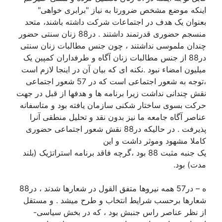
اینکه موضع مشخص ضرورتا به نیاز "برابری خواهی"
بعنوان یک هدف در اجتماعات شرکت داشته باشند، متحد
منسجم حضوری قدرتمند داشتند . در88 زنان سنتی حضور
چندان ملموسی نداشتند ، چون جنس مطالبات زنان سنتی
در88 از جنس مطالبات زنان آگاه و طرفداران کمپین یک
میلیون امضاء نبود .نکنه ای که بیان آن در اینجا لازم است
،توجه به شعور اجتماعی است که در 57 شعور اجتماعی
نقش چندانی نداشت زیرا برنامه ها و هدفها از قبل در جهت
حرکت بسوی ساختار شکنی سازمان یافته بود و متاسفانه
عناصر آگاه جامعه ما نیز بدون نقد و تحلیل منطقی آنرا
پذیرفت . در حالیکه در88 نقش شعور اجتماعی حضوری
کاملا مشهود وموثر داشت و این
یک جنبه مثبت 88 بود ،گرچه فاقد برنامه استراتژیک (بلند
مدت) بود.
ه – در57 همه نیروها متفق القول در شعارها شدند ، در88
شعارها برحسب شرایط انتخاب و طرح میشد . و مستقل
از نظر عناصر راس جنبش بود ، که در بخش سیاسی-