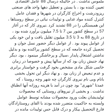
ملموس نداشت . در حالیکه درسال 88 عامل اقتصادی
تعیین کننده بود ، با بستن و تعطیل دهها واحد های صنعتی
ریزودرشت و اخراج کارگران در شهرها و فقدان عامل
کنترل کننده مواد غذایی و تولیدات نباتی در سطح روستاها ،
این همبستگی را در 88 تشدید کرد .نیروی کار که در آغاز
57 در سطح کشور بین 7 تا 7.5 میلیون برآورد شده بود ،
در تاریخ 88 به 3 تا 3.5 میلیون تقلیل یافت و این خود یکی
از عوامل پیوند بود . از عوامل دیگر حضور نسل جوان و
تحصیل کرده جامعه که در سطح کشور پراکنده بود و بدلیل
نداشتن اشتغال پایدار ،سیال و پرخاشگر مینمود ، بود. دیگر
نهاد جنبش زنان بود که از سالها پیش و خصوصا در زمان
خاتمی شکل مادی مشخص بخود گرفت و خواستار برابری
و عدم تبعیض از زنان بود . و نهاد دیگر این تحول بخشی
بانام وبی نام نیروی کارگران چه شهر وچه روستا ، که
عمدتا "شهری" بود چون در آمد با هزینه روزانه آنها انطباق
نداشت . و بخشی از نیروهای روستایی که محصولات
تولیدیشان بعلت ورود محصولات مشابه توسط عوامل
وابسته به حاکمیت متضرر شده بودند با القای روستازادگان
فارغ التحصیل بیکار و درک قابل حس تولیدات مانده در