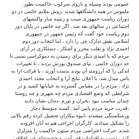
عمومی بودند وسیله و بازوی سرکوب حاکمیت بطور
ملموس در همه دانشگاهها شدند .روش ملایم خاتمی در دو
دوران ریاست جمهوری سبب و زمینه ساز واکنشهای
اجتماعی در سالهای بعد شد . اگر چه خاتمی در پایان دور
دوم ریاست خود گفت که رئیس جمهور در جمهوری
اسلامی نقش تدارک چی را دارد ، اما انتخاب دور دوم
احمدی نژاد و تقلب محرز و آشکار ، دستکاری در آرای
مردم که با امیدی دیگر برای رسیدن به دموکراسی نسبی تا
حد دوران خاتمی ، بپای صندوق یورش بردند ، تا تغییرات
اندکی را که آرزومند آن بودند بدست آورند ، با قرائت ارا به
یاس مبدل شد. با اعلان نتایج آرا و انتخاب مجدد احمدی
نژاد ، مردم را در مقیاس گسترده به خیابانها کشید و در
شرایطی که وضع اقتصادی مردم چه شهری و چه روستا
چندان مناسب نبود ،بحران و تورم ،دندان نشان دادند
،قدرت خرید مردم پایین آمد ،کسبه متوسط دچار
ورشکستگی میشدند ،انبوه بیکاران تحصیل کرده رقم بالایی
را تشکیل میدادند. کارگران اخراجی هم به آنان افزوده
شدند. حرکت اعتراضی مردم ستون حاکمیت را متزلزل
کرد ، دست به اقدامات قهر آمیز و خشونتهای غیر اخلاقی