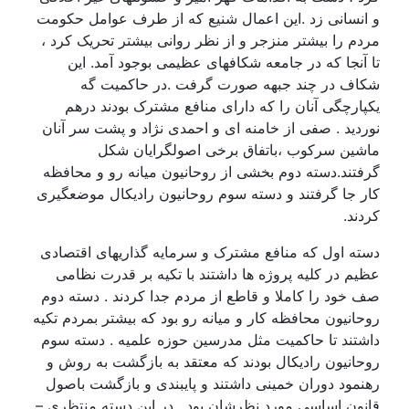
و انسانی زد .این اعمال شنیع که از طرف عوامل حکومت
مردم را بیشتر منزجر و از نظر روانی بیشتر تحریک کرد ،
تا آنجا که در جامعه شکافهای عظیمی بوجود آمد. این
شکاف در چند جبهه صورت گرفت .در حاکمیت گه
یکپارچگی آنان را که دارای منافع مشترک بودند درهم
نوردید . صفی از خامنه ای و احمدی نژاد و پشت سر آنان
ماشین سرکوب ،باتفاق برخی اصولگرایان شکل
گرفتند.دسته دوم بخشی از روحانیون میانه رو و محافظه
کار جا گرفتند و دسته سوم روحانیون رادیکال موضعگیری
کردند.
دسته اول که منافع مشترک و سرمایه گذاریهای اقتصادی
عظیم در کلیه پروژه ها داشتند با تکیه بر قدرت نظامی
صف خود را کاملا و قاطع از مردم جدا کردند . دسته دوم
روحانیون محافظه کار و میانه رو بود که بیشتر بمردم تکیه
داشتند تا حاکمیت مثل مدرسین حوزه علمیه . دسته سوم
روحانیون رادیکال بودند که معتقد به بازگشت به روش و
رهنمود دوران خمینی داشتند و پایبندی و بازگشت باصول
قانون اساسی مورد نظرشان بود . در این دسته منتظری –