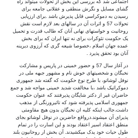
اجتماعی شد که بررسی این بخش از تحولات میتواند راه
گشای مسایل و نگرش منطقی و عقلانی جامعه برای
رسیدن به دموکراسی قابل پذیرش باشد .برای ارزیابی
تحولات 57 و اثرات آن در سالهای بعد لازم است نقش
روحانیت و خواستهای نهانی آنان که طالب قدرت و تحمیل
یک حکومت تئوکرات برای نه تنها ایران که برای بخش
عمده جهان اسلام ،خصوصا شیعه گری که آرزوی دیرینه
آنان بود تحقق پذیرد .
در آغاز سال 57 و حضور خمینی در پاریس و مشارکت
نخبگان و شخصیتهای خوش نام و مشهور جبهه ملی در
نوفل لوشاتو، با طرح نوع حکومت که گفته شد جمهوری
دموکراتیک باشد ،با مخالفت شدید خمینی مواجه شد و جمع
حاضران غیر از دکتر شایگان پذیرفتند که عنوان حکومت
جمهوری اسلامی پذیرفته شود که تاثیرورنگی از مذهب
داشت.جالب اینکه کلیه ان نخبگان بدون هیچ مقاومتی
پذیرای آن میشوند.درواقع حاضرین در نوفل لوشاتو بجای
منطق اعتقاد اسیر اعتقاد بودند و این اسارت را در تمام
طول حیات خود یدک میکشیدند. آن بخش ار روحانیون بلند