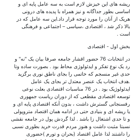
ریشه های این خیزش لازم است به سه عامل پایه ای و
اساسی بطور جداگانه و نیز همراه با پدیده های درونی
هریک از آنان را مورد توجه قرار داد.این سه عامل که در
بالا ذکر شد ، اقتصادی ،سیاسی – اجتماعی و فرهنگی
است .
بخش اول - اقتصادی
در انتخابات 76 حضور اقشار جامعه صرفا بیان یک "نه" و
رد یک نوع تفکر و ایدئولوژی محاط بود . بصورت ساده وتا
حدی غیر منسجم که خاتمی را بجای ناطق نوری برگزید
.هدف انتخاب یک عنصر معتدل تر بجای یک عامل
ایدئولوژیک بود . در 76 مناسبات اقتصادی بعلت نوعی
توسعه اقتصادی مقطعی که از دوران ریاست جمهوری
رفسنجانی گسترش داشت ، بدون آنکه اقتصادی پایه ای و
یا ریشه ای و بنیادی حتی در ادامه همان اقتصاد متروپولی
و تا حدی اشتغال زا باشد . لذا گردش پول در جامعه نقشی
نسبتا مثبت داشت و هنوز مردم قدرت خرید بطوری نسبی
را داشتند لذا عامل اقتصاد (بحران و تورم )حضوری