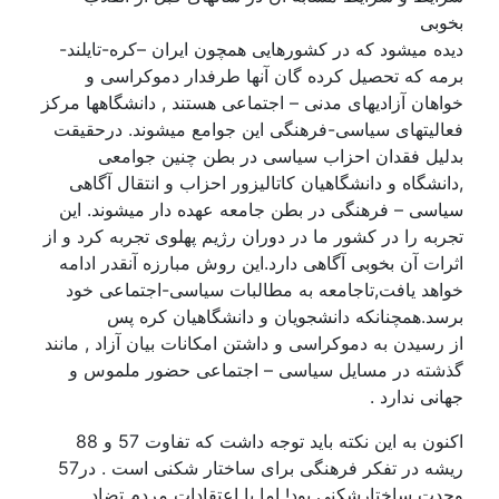
بخوبی
دیده میشود که در کشورهایی همچون ایران –کره-تایلند-
برمه که تحصیل کرده گان آنها طرفدار دموکراسی و
خواهان آزادیهای مدنی – اجتماعی هستند , دانشگاهها مرکز
فعالیتهای سیاسی-فرهنگی این جوامع میشوند. درحقیقت
بدلیل فقدان احزاب سیاسی در بطن چنین جوامعی
,دانشگاه و دانشگاهیان کاتالیزور احزاب و انتقال آگاهی
سیاسی – فرهنگی در بطن جامعه عهده دار میشوند. این
تجربه را در کشور ما در دوران رژیم پهلوی تجربه کرد و از
اثرات آن بخوبی آگاهی دارد.این روش مبارزه آنقدر ادامه
خواهد یافت,تاجامعه به مطالبات سیاسی-اجتماعی خود
برسد.همچنانکه دانشجویان و دانشگاهیان کره پس
از رسیدن به دموکراسی و داشتن امکانات بیان آزاد , مانند
گذشته در مسایل سیاسی – اجتماعی حضور ملموس و
جهانی ندارد .
اکنون به این نکته باید توجه داشت که تفاوت 57 و 88
ریشه در تفکر فرهنگی برای ساختار شکنی است . در57
وحدت ساختارشکنی بود! اما با اعتقادات مردم تضاد