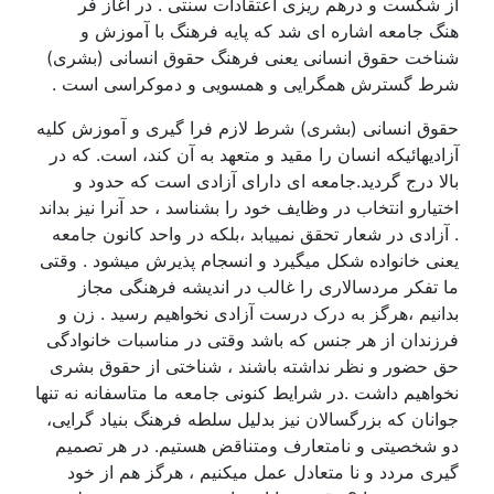
از شکست و درهم ریزی اعتقادات سنتی . در آغاز فر
هنگ جامعه اشاره ای شد که پایه فرهنگ با آموزش و
شناخت حقوق انسانی یعنی فرهنگ حقوق انسانی (بشری)
شرط گسترش همگرایی و همسویی و دموکراسی است .
حقوق انسانی (بشری) شرط لازم فرا گیری و آموزش کلیه
آزادیهائیکه انسان را مقید و متعهد به آن کند، است. که در
بالا درج گردید.جامعه ای دارای آزادی است که حدود و
اختیارو انتخاب در وظایف خود را بشناسد ، حد آنرا نیز بداند
. آزادی در شعار تحقق نمییابد ،بلکه در واحد کانون جامعه
یعنی خانواده شکل میگیرد و انسجام پذیرش میشود . وقتی
ما تفکر مردسالاری را غالب در اندیشه فرهنگی مجاز
بدانیم ،هرگز به درک درست آزادی نخواهیم رسید . زن و
فرزندان از هر جنس که باشد وقتی در مناسبات خانوادگی
حق حضور و نظر نداشته باشند ، شناختی از حقوق بشری
نخواهیم داشت .در شرایط کنونی جامعه ما متاسفانه نه تنها
جوانان که بزرگسالان نیز بدلیل سلطه فرهنگ بنیاد گرایی،
دو شخصیتی و نامتعارف ومتناقض هستیم. در هر تصمیم
گیری مردد و نا متعادل عمل میکنیم ، هرگز هم از خود