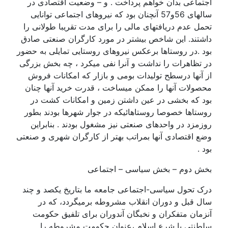
اجتماعی بدان خواهم پرداخت . و – وضعیت اقتصادی در
سالهای 56و57 آنچنان بود که نیروهای اجتماعی توانایی
تحمل عدم دریافتهای مالی را برای مدت تقریبا طولانی را
داشتند. این شاخص بیشتر در مورد کارگران صنعتی صادق
بود .در روستاها برعکس نیروهای روستایی تمایلی به حضور
در تظاهرات را نداشت و آنرا نفی میکرد ، چه بخش بزرگی
از آنها درسطح تولیدات بومی و بازار که امکانات فروش
محصولات آنها را ممکن میساخت ، قدرت خرید آنها چنان
بود که بخشی در عین داشتن زمین و امکانات کشت در
روستاها خصوصا روستاهائیکه در جوار شهرها بودند بطور
روزمزد در واحدهای صنعتی نیز مشغول بودند . بنابراین
وضع اقتصادی آنها بمراتب بهتر از کارگران شهری و صنعتی
بود .
بخش دوم – بخش سیاسی – اجتماعی
درک تحول سیاسی-اجتماعی جامعه ما بتاریخ یکصد و چند
سال قبل و دوران انقلاب مشروطه برمیگردد، که در
آنزمان متفکران و نخبگان آندوران برای تلفیق حکومت
سلطنتی با شرع اسلام ،عنوان حکومت مشروطه را