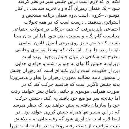
نکته ای که لازم است دراین جنبش سبز در نظر گرفته
شود – یک فقدان رهبران آگاه و با تجربه سیاسی در کنار
موسوی –کروبی است .دوم فقدان برنامه مشخص و
استراتژی هدفمند . درست است که در همه تحولات
اجتماعی باید پذیرفت که همه حرکات در تحولات اجتماعی
میبایست گام بگام و سنجیده طی شود ،اما این بدان معنا
نیست که جنبش سبز روی برخی اصول قانون اساسی
،ایستا و در جا بزند . این نکته که توسط موسوی وخاتمی
مطرح شد،شکافی در میان جنبش بوجود آورده است
،زیرابدنه جنبش گامهای به جلو برداشته و خواهان جدایی
دین از حکومت است و این نکته ای است که رهبران جنبش
را همچون نامه مطالبه محوری رهبران را بجلو راند.ضرورتا
بدنه جنبش ناگزیر است که هدفمند حرکت کند که در
صورت همراهی موسوی و خاتمی باتفاق پیش خواهند رفت
اما چنانچه سر مواضع خود پافشاری کنند ،جنبش حرکت
خود را سازمان یافته به پیش خواهند برد .که بنظر میرسد
که در این مسیر تنها همراه جنبش کروبی خواهد بود . در
اینجا لازم است یاد آوری شود گه رفسنجانی تمام تلاشش
تثبیت موقعیت از دست رفته روحانیت در جامعه است زیرا