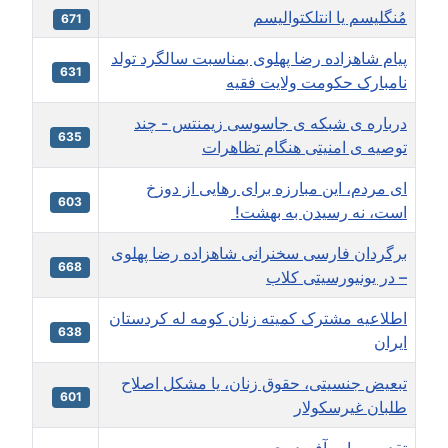
مُنگليسم يا انتلکتواليسم
671
پیام شاهزاده رضا پهلوی بمناسبت سالگرد تولد
631
نامبارک حکومت ولایت فقیه
درباره ی شبکه ی جاسوسی زیمنتس - چند
635
توصیه ی امنیتی هنگام تظاهرات
ای مردم، اين مبارزه برای رهايی از دوزخ
603
است، نه رسيدن به بهشت!
برگردان فارسی سخنرانی شاهزاده رضا پهلوی
668
– در یونیورسیتی کلاب
اطلاعیه مشترک كميته زنان کومه له کردستان
638
ایران
تبعيض جنسيتی، حقوق زنان، يا مشکل اصلاح
601
طلبان غيرسکولار