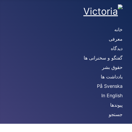
انه
عرفی
یدگاه
فتگو و سخنرانی ها
قوق بشر
ادداشت ها
På Svensk
In Englis
یوندها
ستجو