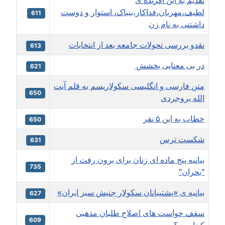
تقدیم به این آفریده ی
لطیف،مهربان،فداکار،بیباک، استوار و دوست
611
داشتنی به نام زن
نقدو بررسی تحولات جامعه بعد از انتخابات
613
در بی معنایی بخشش
621
متن فارسی و انگلیسی سکولاریسم به قلم آیت
650
الله بروجردی
خطاب به این ۵ نفر
650
شكست ترس
631
بیانیه پنج ماده ای زنان برای برون رفت از
735
"بحران"
بيانيه ی «پشتيبانان سکولار جنبش سبز ایران»
627
سقف خواست های اصلاح طلبان مذهبی
609