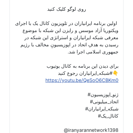
روی لوگو کلیک کنید
اولین برنامه ایرانیاران در تلویزیون کانال یک با اجرای
ویکتوریا آزاد موسس و رایزن این شبکه با موضوع
معرفی شبکه ایرانیاران و استراتژی این شبکه در
رسیدن به هدفِ اتحاد در اپوزیسیونِ مخالف با رژیم
جمهوری اسلامی اجرا شد.
برای دیدن این برنامه به کانال یوتیوب
#شبکه_ایرانیاران رجوع کنید👇
https://youtu.be/QeSoO6CBKm0
#ژنو_اپوزیسیون
#اتحاد_میلیونی
#شبکه_ایرانیاران
#کانال_یک
@iranyarannetwork1398