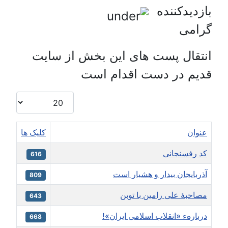
ازدیدکننده
رامی
نتقال پست های این بخش از سایت
دیم در دست اقدام است
نمایش #
عنوان
کلیک ها
کد رفسنجانی
616
آذربایجان بیدار و هشیار است
809
مصاحبۀ علی رامین با توبن
643
دربارهء «انقلاب اسلامی ایران»!
668