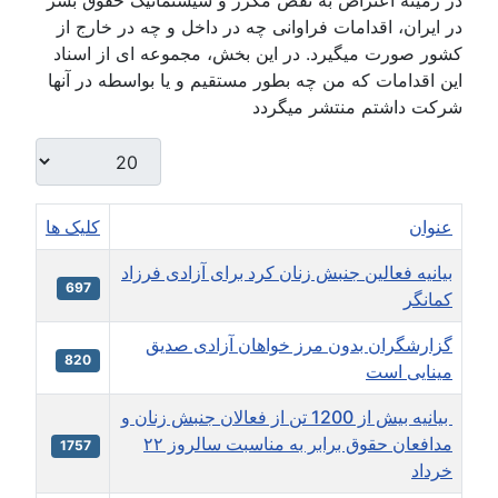
در زمینه اعتراض به نقض مکرر و سیستماتیک حقوق بشر
در ایران، اقدامات فراوانی چه در داخل و چه در خارج از
کشور صورت میگیرد. در این بخش، مجموعه ای از اسناد
این اقدامات که من چه بطور مستقیم و یا بواسطه در آنها
شرکت داشتم منتشر میگردد
نمایش #
عنوان
کلیک ها
بیانیه فعالین جنبش زنان کرد برای آزادی فرزاد
697
کمانگر
گزارشگران بدون مرز خواهان آزادی صديق
820
مينايی است
بیانیه بیش از 1200 تن از فعالان جنبش زنان و
مدافعان حقوق برابر به مناسبت سالروز ۲۲
1757
خرداد