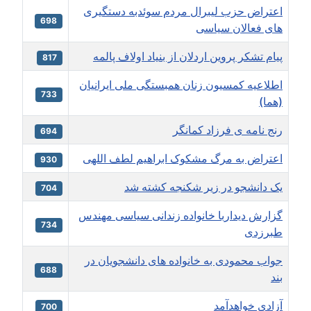
اعتراض حزب لیبرال مردم سوئدبه دستگیری
698
های فعالان سیاسی
پیام تشکر پروین اردلان از بنیاد اولاف پالمه
817
اطلاعیه کمسیون زنان همبستگی ملی ایرانیان
733
(هما)
رنج نامه ی فرزاد کمانگر
694
اعتراض به مرگ مشکوک ابراهیم لطف اللهی
930
یک دانشجو در زیر شکنجه کشته شد
704
گزارش دیداربا خانواده زندانی سیاسی مهندس
734
طبرزدی
جواب محمودی به خانواده های دانشجویان در
688
بند
آزادی خواهدآمد
700