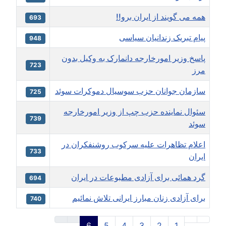
همه می گویند از ایران برو!!
693
پیام تبریک زندانیان سیاسی
948
پاسخ وزیر امورخارجه دانمارک به وکیل بدون
723
مرز
سازمان جوانان حزب سوسیال دموکرات سوئد
725
سئوال نماینده حزب چپ از وزیر امورخارجه
739
سوئد
اعلام تظاهرات علیه سرکوب روشنفکران در
733
ایران
گرد همائی برای آزادی مطبوعات در ایران
694
برای آزادی زنان مبارز ایرانی تلاش نمائیم
740
مقالا
6
5
4
3
2
1